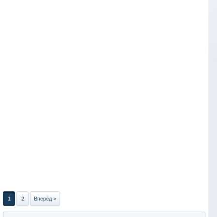
1
2
Вперёд >