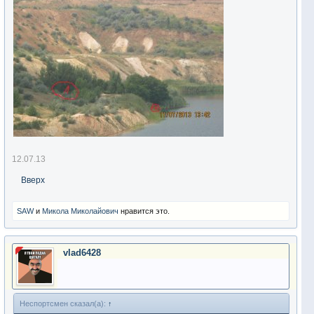
12.07.13
Вверх
SAW
и
Микола Миколайович
нравится это.
vlad6428
Неспортсмен сказал(а):
↑