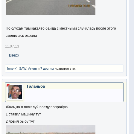
По слухам там какаято байда с местными случилась после этого
сменилась охрана
11.07.13
Вверх
[one-x]
,
SAW
,
Artem
и
7 другим
нравится это.
Галаньба
Жаль,но я пожалуй поеду попробую
1 ставил машину тут
2 ловил рыбу тут