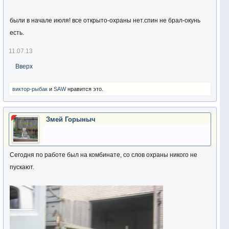
были в начале июля! все открыто-охраны нет.спин не брал-окунь
есть.
11.07.13
Вверх
виктор-рыбак
и
SAW
нравится это.
Змей Горыныч
Сегодня по работе был на комбинате, со слов охраны никого не
пускают.