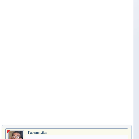
Галаньба