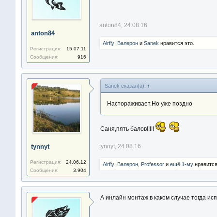
anton84
,
24.08.16
anton84
Airfly
,
Валерон
и
Sanek
нравится это.
Регистрация:
15.07.11
Сообщения:
916
Sanek сказал(а):
↑
Настораживает.Но уже поздно
Саня,пять балов!!!!!
tynnyt
tynnyt
,
24.08.16
Регистрация:
24.06.12
Airfly
,
Валерон
,
Professor
и
ещё 1-му
нравится
Сообщения:
3.904
А инлайн монтаж в каком случае тогда и