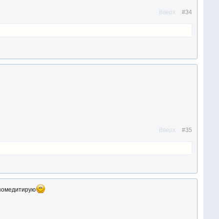
Вверх
#34
Вверх
#35
 помедитирую