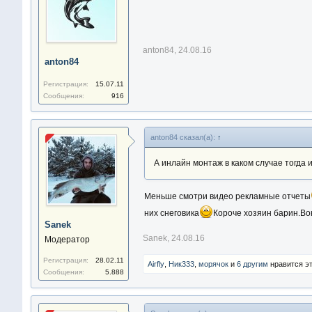
anton84
,
24.08.16
anton84
Регистрация:
15.07.11
Сообщения:
916
anton84 сказал(а):
↑
А инлайн монтаж в каком случае тогда
Меньше смотри видео рекламные отчеты
них снеговика
Короче хозяин барин.Вон
Sanek
Sanek
,
24.08.16
Модератор
Регистрация:
28.02.11
Airfly
,
Ник333
,
морячoк
и
6 другим
нравится эт
Сообщения:
5.888