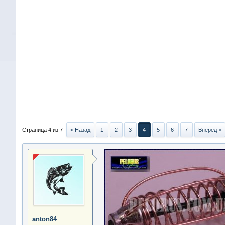
Страница 4 из 7
< Назад
1
2
3
4
5
6
7
Вперёд >
anton84