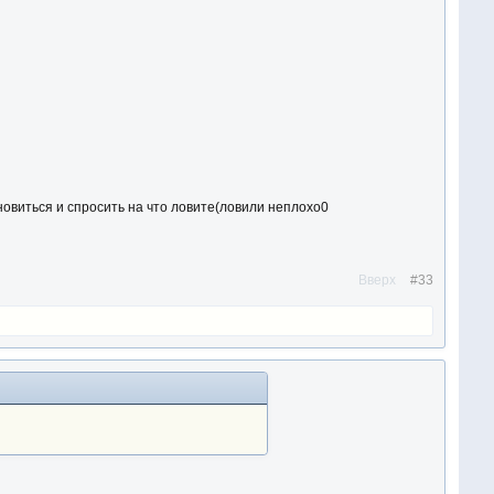
овиться и спросить на что ловите(ловили неплохо0
Вверх
#33