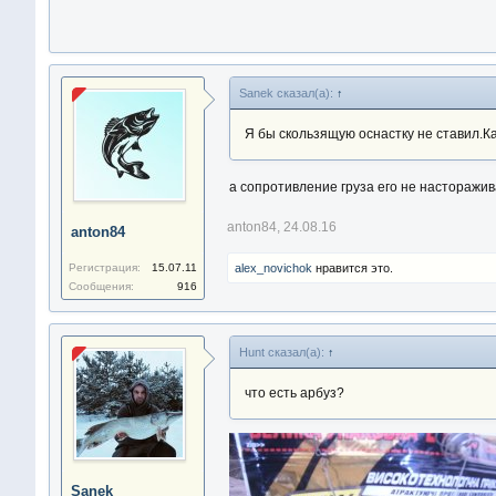
Sanek сказал(а):
↑
Я бы скользящую оснастку не ставил.К
а сопротивление груза его не насторажи
anton84
,
24.08.16
anton84
Регистрация:
15.07.11
alex_novichok
нравится это.
Сообщения:
916
Hunt сказал(а):
↑
что есть арбуз?
Sanek