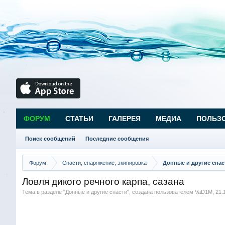
ФОРУМ
СТАТЬИ
ГАЛЕРЕЯ
МЕДИА
ПОЛЬЗ
Поиск сообщений
Последние сообщения
Форум
Снасти, снаряжение, экипировка
Донные и другие снас
Ловля дикого речного карпа, сазана
Тема в разделе "
Донные и другие снасти
", создана пользователем
VaD1M
,
21.