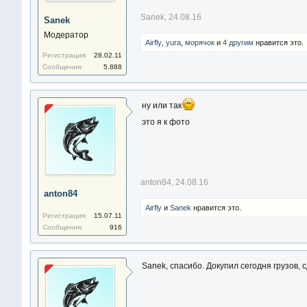
Sanek
,
24.08.16
Sanek
Модератор
Airfly
,
yura
,
морячoк
и
4 другим
нравится это.
Регистрация:
28.02.11
Сообщения:
5.888
ну или так
это я к фото
anton84
,
24.08.16
anton84
Airfly
и
Sanek
нравится это.
Регистрация:
15.07.11
Сообщения:
916
Sanek, спасибо. Докупил сегодня грузов