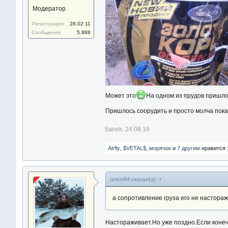
Модератор
Регистрация:
28.02.11
Сообщения:
5.888
Может это
На одном из прудов пришло
Пришлось соорудить и просто молча пок
Sanek
,
24.08.16
Airfly
,
$VETAL$
,
морячoк
и
7 другим
нравится 
anton84 сказал(а):
↑
а сопротивление груза его не настора
Настораживает.Но уже поздно.Если конеч