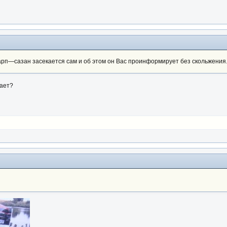
арп—сазан засекается сам и об этом он Вас проинформирует без скольжения.Е
вает?