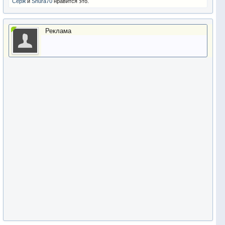
Серж
и
Shura70
нравится это.
Реклама