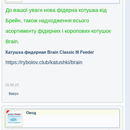
До вашої уваги нова фідерна котушка від
Брейн, також надходження всього
асортименту фідерних і коропових котушок
Brain.
Катушка фидерная Brain Classic III Feeder
https://rybolov.club/katushki/brain
16.06.25
Вверх
Овод