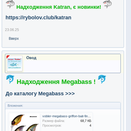
Надходження Katran, є новинки!
https://rybolov.club/katran
23.06.25
Вверх
Овод
Надходження Megabass !
До каталогу Megabass >>>
Вложения:
vobler-megabass-griffon-bait-finesse-sr-x-f-38mm-525g-26591494.jpg
Размер файла:
68,7 КБ
Просмотров:
4