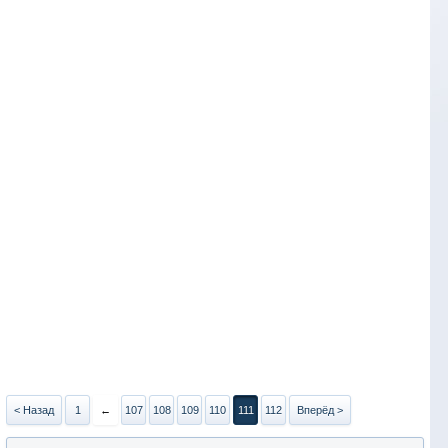
< Назад
1
←
107
108
109
110
111
112
Вперёд >