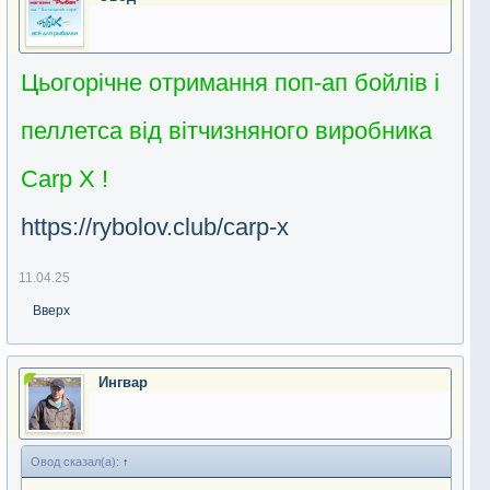
Цьогорічне отримання поп-ап бойлів і
пеллетса від вітчизняного виробника
Carp X !
https://rybolov.club/carp-x
11.04.25
Вверх
Ингвар
Овод сказал(а):
↑