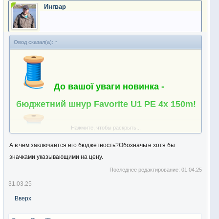
Ингвар
Овод сказал(а):
↑
До вашої уваги новинка -
бюджетний шнур Favorite U1 PE 4x 150m!
Нажмите, чтобы раскрыть...
А в чем заключается его бюджетность?Обозначьте хотя бы
значками указывающими на цену.
Шнур плетеный Favorite U1 PE 4x 150m
Последнее редактирование:
01.04.25
Посмотреть вложение 346822
31.03.25
Вверх