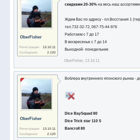
скидками 20-30%
на весь наш ассортиме
Ждем Вас по адресу - пл.Восстания 1 (те
тел.732-32-72, 067-75-44-976
Работаем с 7 до 17
OberFisher
В воскресенье с 7 до 14
Регистрация:
13.10.11
Выходной- понедельник
Сообщения:
2.120
OberFisher
,
13.10.11
Воблера внутреннего японского рынка - 
Dice BaySquad 80
OberFisher
Dice Trick star 110 S
Bancroll 80
Регистрация:
13.10.11
Сообщения:
2.120