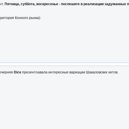
нт.
Пятница, суббота, воскресенье - поспешите в реализации задуманных по
рритория Конного рынка)
дочерняя
Dice
презентоавала интересные вариации Шакаловских хитов.