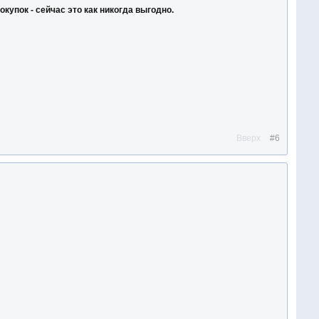
купок - сейчас это как никогда выгодно.
Вверх
#6