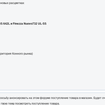
в новых расцветках
S 642L и Finezza Nuovo732 UL-SS
рритория Конного рынка)
 просьбу анонсировать на этом форуме поступление товара в магазин. Будет 
в твою тему посмотреть поступление товара.