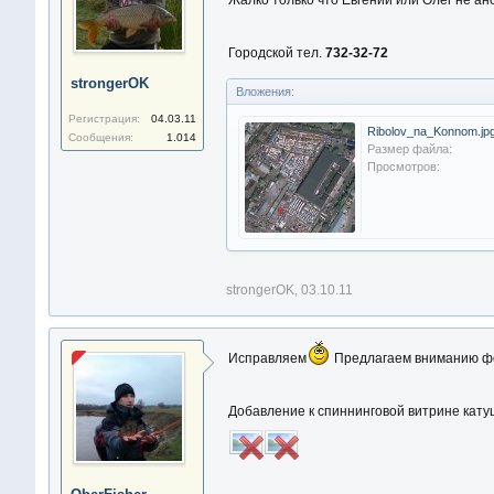
Жалко только что Евгений или Олег не а
Городской тел.
732-32-72
strongerOK
Вложения:
Регистрация:
04.03.11
Ribolov_na_Konnom.jp
Сообщения:
1.014
Размер файла:
Просмотров:
strongerOK
,
03.10.11
Исправляем
Предлагаем вниманию ф
Добавление к спиннинговой витрине катуше