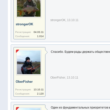
strongerOK
,
13.10.11
strongerOK
Регистрация:
04.03.11
Сообщения:
1.014
Спасибо. Будем рады держать обществен
OberFisher
,
13.10.11
OberFisher
Регистрация:
13.10.11
Сообщения:
2.120
Один из фундаментальных приоритетов ма