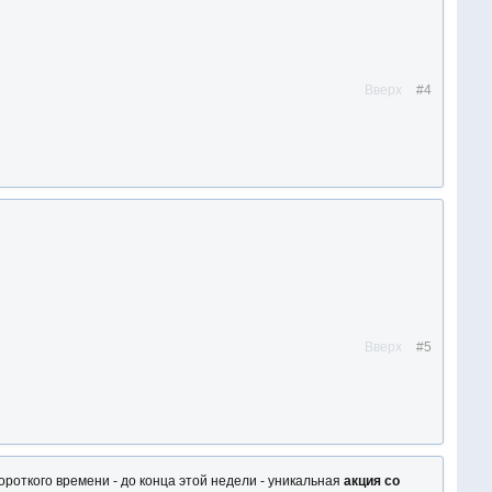
Вверх
#4
Вверх
#5
роткого времени - до конца этой недели - уникальная
акция со