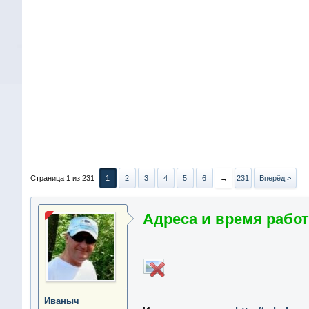
Страница 1 из 231
1
2
3
4
5
6
→
231
Вперёд >
Адреса и время работ
Иваныч