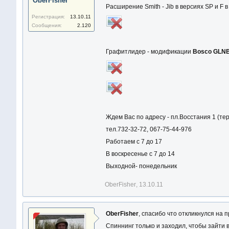
OberFisher
Расширение Smith - Jib в версиях SP и F 
Регистрация:
13.10.11
Сообщения:
2.120
Графитлидер - модификации
Bosco GLNB
Ждем Вас по адресу - пл.Восстания 1 (те
тел.732-32-72, 067-75-44-976
Работаем с 7 до 17
В воскресенье с 7 до 14
Выходной- понедельник
OberFisher
,
13.10.11
OberFisher
, спасибо что откликнулся на
Спиннинг только и заходил, чтобы зайти 