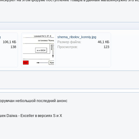
нонсируют на этом форуме поступление товара в данный магазин(нужно это и
g
shema_ribolov_konniy.jpg
106,1 КБ
Размер файла:
46,1 КБ
138
Просмотров:
123
орумчан небольшой последний анонс
к Daiwa - Exceller в версиях S и X