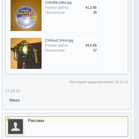
Zv8xB9c1WoI.jpg
Размер файла:
41,2 КБ
Просмотров:
35
ZX44uuCXHnA.jpg
Размер файла:
44,6 КБ
Просмотров:
37
Последнее редактирование:
30.10.14
27.10.14
Вверх
Реклама