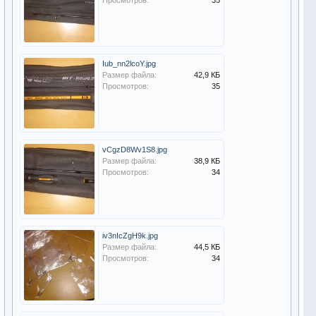
Просмотров:
35
Iub_nn2lcoY.jpg
Размер файла:
42,9 КБ
Просмотров:
35
vCgzD8Wv1S8.jpg
Размер файла:
38,9 КБ
Просмотров:
34
iv3nIcZgH9k.jpg
Размер файла:
44,5 КБ
Просмотров:
34