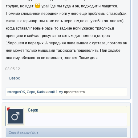
трудно, но идет
ура! Где мы туда и он, подходит и лащится.
Помимо сломанной передней ноги у него еще проблемы с тазом(как
сказал ветеринар там тоже есть перелом,но он у собак затянется)
когда вставал первые разы то задние ноги ужасно тряслись.в
принципе и сейчас трясутся.но хоть ходит немного,метров
15прошел и передых. А передняя лапа вышла с сустава, поэтому он
ней может только мышцами так сказать пошевелить. При ходьбе
она ему абсолютно не помогает,тянется. Такие дела...
03.05.12
Вверх
strongerOK
,
Серж
,
Kado
и
ещё 1-му
нравится это.
Серж
Серый сказал(а):
↑