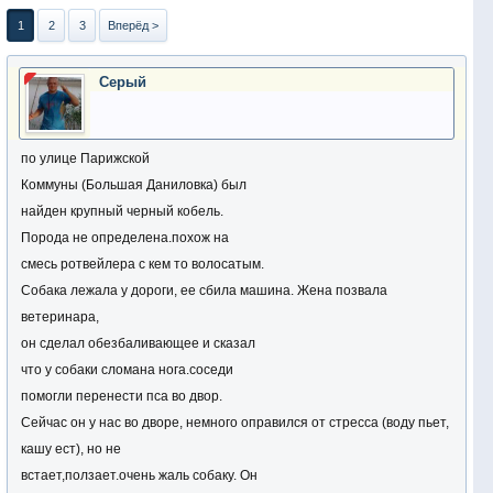
1
2
3
Вперёд >
Серый
по улице Парижской
Коммуны (Большая Даниловка) был
найден крупный черный кобель.
Порода не определена.похож на
смесь ротвейлера с кем то волосатым.
Собака лежала у дороги, ее сбила машина. Жена позвала
ветеринара,
он сделал обезбаливающее и сказал
что у собаки сломана нога.соседи
помогли перенести пса во двор.
Сейчас он у нас во дворе, немного оправился от стресса (воду пьет,
кашу ест), но не
встает,ползает.очень жаль собаку. Он