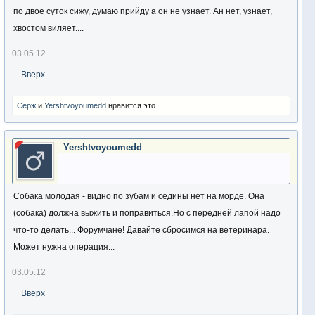
по двое суток сижу, думаю прийду а он не узнает. Ан нет, узнает,
хвостом виляет....
03.05.12
Вверх
Серж
и
Yershtvoyoumedd
нравится это.
Yershtvoyoumedd
Собака молодая - видно по зубам и седины нет на морде. Она
(собака) должна выжить и поправиться.Но с передней лапой надо
что-то делать... Форумчане! Давайте сбросимся на ветеринара.
Может нужна операция...
03.05.12
Вверх