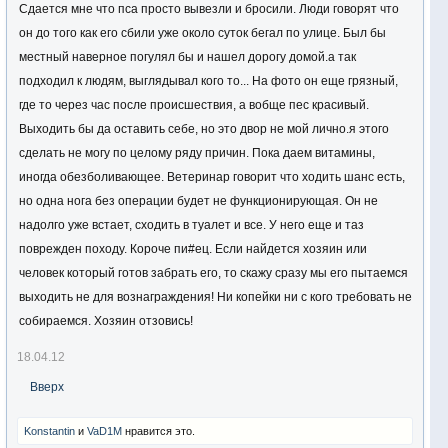
Сдается мне что пса просто вывезли и бросили. Люди говорят что
он до того как его сбили уже около суток бегал по улице. Был бы
местный наверное погулял бы и нашел дорогу домой.а так
подходил к людям, выглядывал кого то... На фото он еще грязный,
где то через час после происшествия, а вобще пес красивый.
Выходить бы да оставить себе, но это двор не мой лично.я этого
сделать не могу по целому ряду причин. Пока даем витамины,
иногда обезболивающее. Ветеринар говорит что ходить шанс есть,
но одна нога без операции будет не функционирующая. Он не
надолго уже встает, сходить в туалет и все. У него еще и таз
поврежден походу. Короче пи#ец. Если найдется хозяин или
человек который готов забрать его, то скажу сразу мы его пытаемся
выходить не для вознаграждения! Ни копейки ни с кого требовать не
собираемся. Хозяин отзовись!
18.04.12
Вверх
Konstantin
и
VaD1M
нравится это.