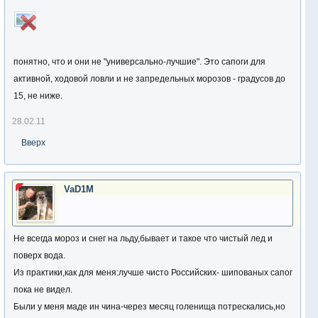
понятно, что и они не "универсально-лучшие". Это сапоги для
активной, ходовой ловли и не запредельных морозов - градусов до
15, не ниже.
28.02.11
Вверх
VaD1M
Не всегда мороз и снег на льду,бывает и такое что чистый лед и
поверх вода.
Из практики,как для меня:лучше чисто Российских- шипованых сапог
пока не видел.
Были у меня маде ин чина-через месяц голенища потрескались,но