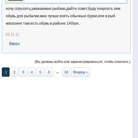
хочу спросить,уважаемые рыбаки,дайте совет,буду покупать зим
обувь для рыбалки,мне лучше взять обычные бурки,или в рыб
магазине там есть обувь в районе 140грн..
26.11.11
Вверх
(Вы должны войти или зарегистрироваться, чтобы ответить.)
1
2
3
4
5
6
→
34
Вперёд >