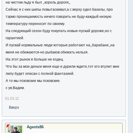
на чистом льду я был ,,король дороги,,
Сейчас я с них шипы повытаскивал,а с верху одел бахилы, про
тэрмо проницаемость ничего говорить не буду-каждый низкую
температуру переносит по своему.
На следующий сезон буду покупать новые-пускай дороже,но с
гарантией.
И пускай нормальные люди которые работают на,,барабане,,на
меня не обижаются-но рыбаков обижать нельзя.
На этот рынок я больше не ездец.
Что бы за мои деньги меня еще и дурили-ждите,тот кто втулит мне
липу будет описан с полной фантазией.
А то мы псковские мы псковские.
с ув.Вадим.
01.03.11
Вверх
Agentx86