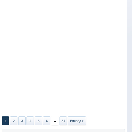
1
2
3
4
5
6
→
34
Вперёд >