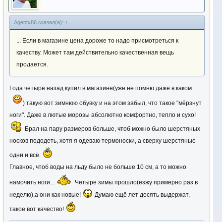
Agentx86 сказал(а):
↑
... Если в магазине цена дороже то надо присмотреться к
качеству. Может там действительно качественная вещь
продается.
Года четыре назад купил в магазине(уже не помню даже в каком
) такую вот зимнюю обувку и на этом забыл, что такое "мёрзнут
ноги". Даже в лютые морозы абсолютно комфортно, тепло и сухо!
Брал на пару размеров больше, чтоб можно было шерстяных
носков пододеть, хотя я одеваю термоноски, а сверху шерстяные
одни и всё.
Главное, чтоб воды на льду было не больше 10 см, а то можно
намочить ноги...
Четыре зимы прошло(езжу примерно раз в
неделю),а они как новые!
Думаю ещё лет десять выдержат,
такое вот качество!