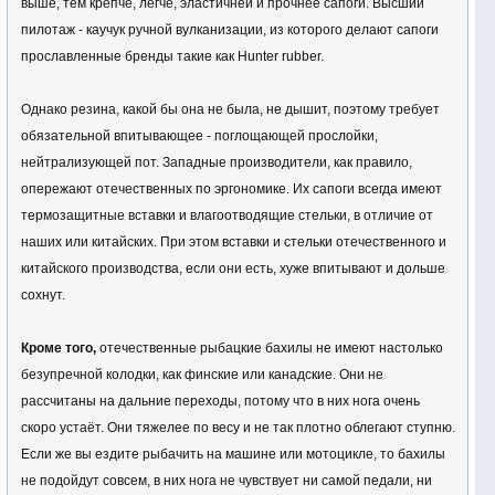
выше, тем крепче, легче, эластичней и прочнее сапоги. Высший
пилотаж - каучук ручной вулканизации, из которого делают сапоги
прославленные бренды такие как Hunter rubber.
Однако резина, какой бы она не была, не дышит, поэтому требует
обязательной впитывающее - поглощающей прослойки,
нейтрализующей пот. Западные производители, как правило,
опережают отечественных по эргономике. Их сапоги всегда имеют
термозащитные вставки и влагоотводящие стельки, в отличие от
наших или китайских. При этом вставки и стельки отечественного и
китайского производства, если они есть, хуже впитывают и дольше
сохнут.
Кроме того,
отечественные рыбацкие бахилы не имеют настолько
безупречной колодки, как финские или канадские. Они не
рассчитаны на дальние переходы, потому что в них нога очень
скоро устаёт. Они тяжелее по весу и не так плотно облегают ступню.
Если же вы ездите рыбачить на машине или мотоцикле, то бахилы
не подойдут совсем, в них нога не чувствует ни самой педали, ни