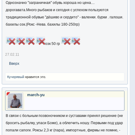
Однозначно "заграничная" обувь хороша но цена....
дорогавата.Много рыбаков и сегодня с успехом пользуются
традиционной обувью "дёшиво и сердито" - валенки. бурки . галоши.
бахилы озк.(Рокс -Нева. бахилы 180-250гр)
озк 50 гр
27.02.11
Вверх
Кучерявый
нравится это.
march-yu
В связи с больным позвоночником и суставами принял решение (не
бросить рыбалку, упаси Боже), а облегчить ношу. Первыми под удар
попали сапоги. Роксы 2,3 кг (пара), импортные, фирмы не помню, -