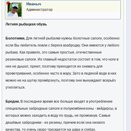
Иваныч
Администратор
Летняя рыбацкая обувь
Болотники.
Для летней рыбалки нужны болотные сапоги, особенно
если Вы любитель ловли с берега взабродку. Они имеются у любого
рыбака. Как правило, это самые простые, отечественные
резиновые сапоги. Их главный недостаток состоит в том, что ноги в
них не дышат, преют, поэтому приходится их снимать для
проветривания, особенно часто в жару. Зато в ледяной воде в них
можно не на шутку промёрзнуть, поэтому они вынуждают всерьёз
утепляться.
Бродни.
В последнее время все больше входят в употребление
специальные забродные сапоги и полукомбинезоны - вейдерсы, в
которых можно заходить в воду по грудь, не промокнув. Самые
дешёвые забродники - из резины, причем если она низкого
качества, то очень скоро трескается на швах и сгибах.