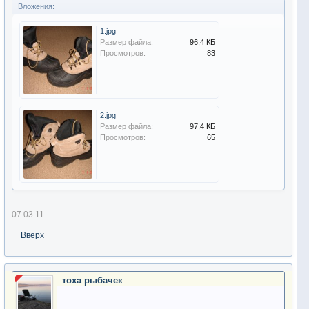
Вложения:
1.jpg
Размер файла:
96,4 КБ
Просмотров:
83
2.jpg
Размер файла:
97,4 КБ
Просмотров:
65
07.03.11
Вверх
тоха рыбачек