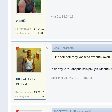
vlas01
,
18.04.13
vlas01
Регистрация:
17.04.13
Сообщения:
1.283
vlas01 сказал(а):
↑
В прошлом году хозяева ставили очень 
а чё труба ? наверно всю рыбу выловили
ЛЮБИТЕЛЬ РЫБЫ
,
18.04.13
ЛЮБИТЕЛЬ
РЫБЫ
Регистрация:
15.02.13
Сообщения:
33
ЛЮБИТЕЛЬ РЫБЫ сказал(а):
↑