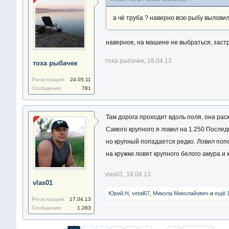
а чё труба ? наверно всю рыбу вылови
наверное, на машине не выбраться, заст
тоха рыбачек
,
18.04.13
тоха рыбачек
Регистрация:
24.05.11
Сообщения:
781
Там дорога проходит вдоль поля, она раск
Самого крупного я ловил на 1.250 После
но крупный попадается редко. Ловил попе
на кружки ловят крупного белого амура и 
vlas01
,
18.04.13
vlas01
Юрий.Н
,
vetal67
,
Микола Миколайович
и
ещё 
Регистрация:
17.04.13
Сообщения:
1.283