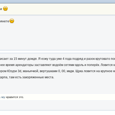
ли
рянете
исает за 15 минут дождя. Я езжу туда уже 4 года подряд и разок крутовато п
днее время арендаторы заставляют водоём сетями вдоль и поперёк. Ловится к
ром Юзури 3d, маньячкой, вертушками 0, 00, мкдж. Щука ловится на крупное к
карпа, там есть закоряженные места.
1-му
нравится это.