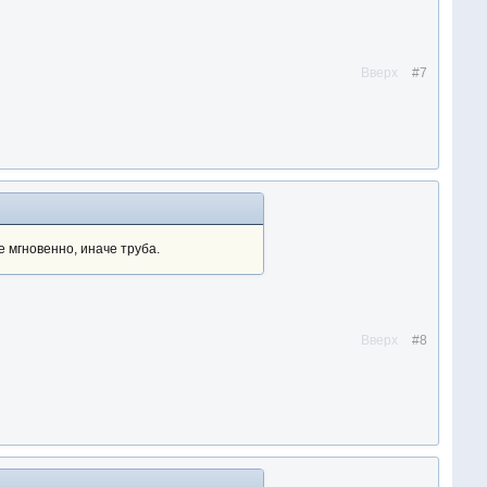
Вверх
#7
 мгновенно, иначе труба.
Вверх
#8