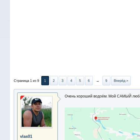
Страница 1 из 9
1
2
3
4
5
6
→
9
Вперёд >
Очень хороший водоём. Мой САМЫЙ любимы
vlas01