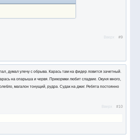
Вверх
#9
опал, думал улечу с обрыва. Карась там на фидер ловится зачетный.
арась на опарыша и червя. Прикормки любит сладкие. Окуня много,
олебло, магалон тонущий, рудра. Судак на джиг. Ребята постоянно
Вверх
#10