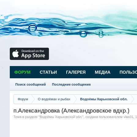
ФОРУМ
СТАТЬИ
ГАЛЕРЕЯ
МЕДИА
ПОЛЬЗ
Поиск сообщений
Последние сообщения
Форум
О водоёмах и рыбах
Водоёмы Харьковской обл.
п.Александровка (Александровское вдхр.)
Тема в разделе "
Водоёмы Харьковской обл.
", создана пользователем
vlas01
,
1