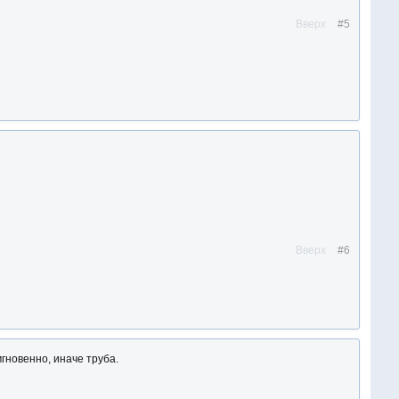
Вверх
#5
Вверх
#6
гновенно, иначе труба.