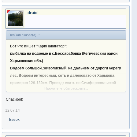
druid
DenDan сказал(а):
↑
Вот что пишет "КарпНавигатор":
рыбалка на водоеме в с.Бессарабовка (Кегичевский район,
Харьковская обл.)
Водоем большой, живописный, на дальнем от дороги берегу
лес. Водоём интересный, хоть и далековато от Харькова,
примерно 120-130км. Проезд: ехать по Симферопольской
Нажмите, чтобы раскрыть...
трассе км через семьдесят поворот направо, на Кегичевку,
далее следовать по указателям. Рыбалка платная- 150 грн./
Спасибо!)
сутки(цена может меняться).Мобильная связь не
12.07.14
стабильная.
Вверх
Цена:
150 грн./сутки
Рыба: карп, судак, раки