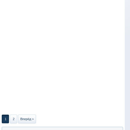
1
2
Вперёд >