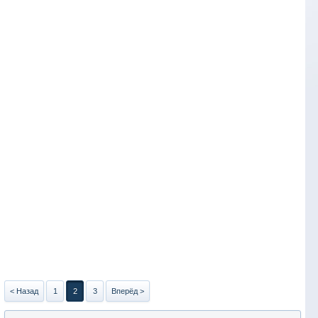
< Назад
1
2
3
Вперёд >