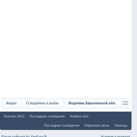
Форум
О водоёмах и рыбах
Водоёмы Харьковской обл.
Russian (RU)
Последние сообщения
Xenforo skin
Последние сообщения
Обратная связь
Помощь
Forum software by XenForo™
Условия и правила