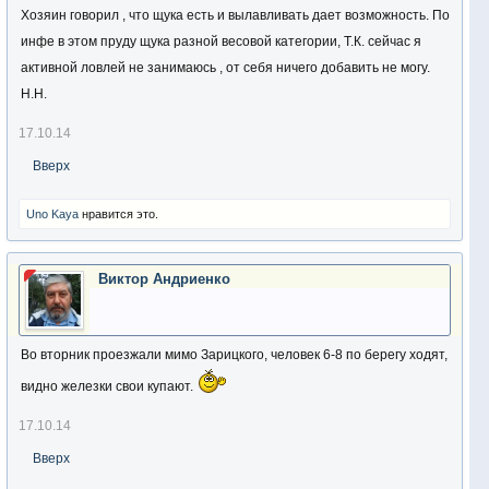
В Полтавской области знаю много мест, но ехать далеко. В
Хозяин говорил , что щука есть и вылавливать дает возможность. По
рыбацких магазинах Харькова посылают на водоемы, на
инфе в этом пруду щука разной весовой категории, Т.К. сейчас я
которых уже делать нечего. А осенняя пора увы не
активной ловлей не занимаюсь , от себя ничего добавить не могу.
долговечная. На реки выход на воду уже под запретом, поэтому
Н.Н.
и пытаюсь собрать информацию по ставкам. Но пока ставки о
17.10.14
которых знаю, либо малоперспективные, либо с
Вверх
микроскопическими судачками. Господа форумчане - буду очень
признателен за совет достойного места. Мы с женой любим
Uno Kaya
нравится это.
ловлю хищника и будем признательны за пару советов. Можно
в ЛС.
Виктор Андриенко
Во вторник проезжали мимо Зарицкого, человек 6-8 по берегу ходят,
видно железки свои купают.
17.10.14
Вверх