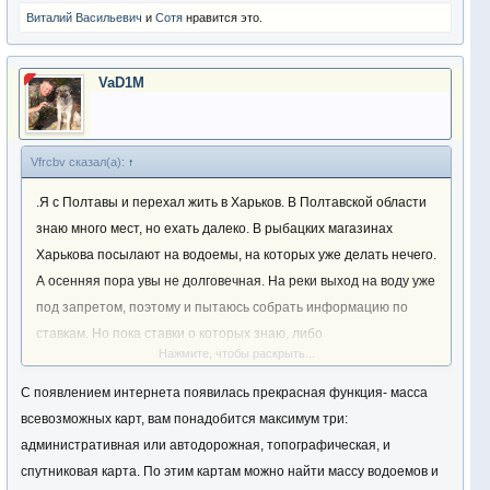
Виталий Васильевич
и
Сотя
нравится это.
VaD1M
Vfrcbv сказал(а):
↑
.Я с Полтавы и перехал жить в Харьков. В Полтавской области
знаю много мест, но ехать далеко. В рыбацких магазинах
Харькова посылают на водоемы, на которых уже делать нечего.
А осенняя пора увы не долговечная. На реки выход на воду уже
под запретом, поэтому и пытаюсь собрать информацию по
ставкам. Но пока ставки о которых знаю, либо
Нажмите, чтобы раскрыть...
малоперспективные, либо с микроскопическими судачками.
Господа форумчане - буду очень признателен за совет
С появлением интернета появилась прекрасная функция- масса
достойного места. Мы с женой любим ловлю хищника и будем
всевозможных карт, вам понадобится максимум три:
признательны за пару советов. Можно в ЛС.
административная или автодорожная, топографическая, и
спутниковая карта. По этим картам можно найти массу водоемов и