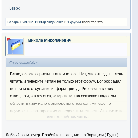
Вверх
Валерон
,
VaD1M
,
Виктор Андриенко
и
4 другим
нравится это.
Микола Миколайович
Vfrcbv сказал(а):
↑
Благодорю за сарказм в вашем голосе. Нет, мне отнюдь не лень
читать, и поверите, читаю не только этот форум. Вопрос задал
по причине отсутствия информации. Да Professor выложил
отчет, но я, как человек, который только осваивает водоемы
области, в силу малого знакомства с последними, еще не
научился по фотографиям определять местность. А в отчете не
Нажмите, чтобы раскрыть...
было привязки к водоему. Я прекрасно понимаю, что делиться
рыбными местами не в принципах форумчан, однако мне все же
надо с чего то начинать.Я с Полтавы и перехал жить в Харьков.
Добрый всем вечер. Пробейте на хищника на Зарицком ( Буды ),