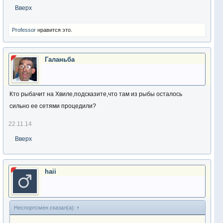
Вверх
Professor
нравится это.
Галаньба
Кто рыбачит на Хвиле,подсказите,что там из рыбы осталось
сильно ее сетями процедили?
22.11.14
Вверх
haii
Неспортсмен сказал(а):
↑