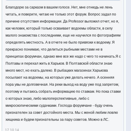
Благодорю за сарказм в вашем голосе. Нет, мне отнюдь не лень
читать, и поверите, читаю не только этот форум. Вопрос задал по
причине отсутствия информации. Да Professor выложил отчет, но я,
как человек, который только осваивает водоемы области, в силу
малого знакомства с последними, еще не научился по фотографиям
определять местность. А в отчете не было привязки к водоему. Я
прекрасно понимаю, что делиться рыбными местами не в
принципах форумчан, однако мне все же надо с чего то начинать.Я с
Полтавы и перехал жить в Харьков. В Полтавской области знаю
много мест, но ехать далеко. В рыбацких магазинах Харькова
посылают на водоемы, на которых уже делать нечего. А осенняя
пора увы не долговечная. На реки выход на воду уже под запретом,
поэтому и пытаюсь собрать информацию по ставкам. Но пока ставки
о которых знаю, либо малоперспективные, либо с
микроскопическими судачками. Господа форумчане - буду очень
признателен за совет достойного места. Мы с женой любим ловлю
хищника и будем признательны за пару советов. Можно в ЛС.
17.10.14