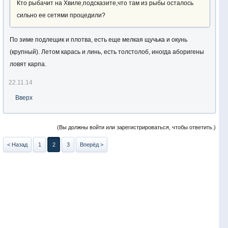
Кто рыбачит на Хвиле,подсказите,что там из рыбы осталось
сильно ее сетями процедили?
По зиме подлещик и плотва, есть еще мелкая щучька и окунь
(крупный). Летом карась и линь, есть толстолоб, иногда аборигены
ловят карпа.
22.11.14
Вверх
(Вы должны войти или зарегистрироваться, чтобы ответить.)
< Назад
1
2
3
Вперёд >