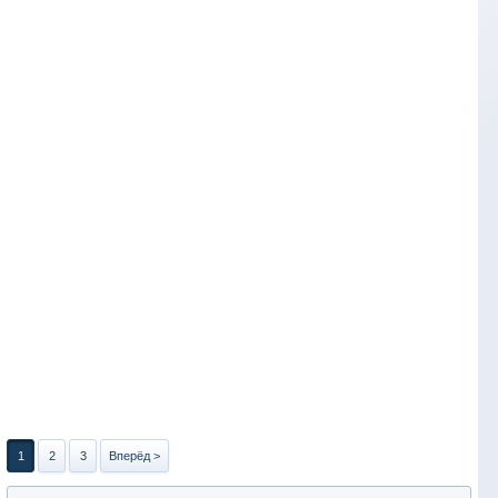
1
2
3
Вперёд >