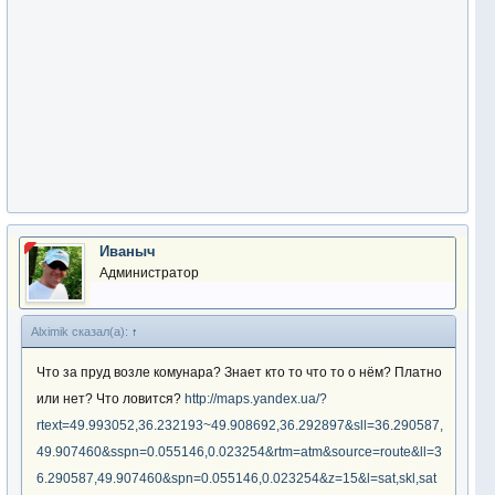
Иваныч
Администратор
Alximik сказал(а):
↑
Что за пруд возле комунара? Знает кто то что то о нём? Платно
или нет? Что ловится?
http://maps.yandex.ua/?
rtext=49.993052,36.232193~49.908692,36.292897&sll=36.290587,
49.907460&sspn=0.055146,0.023254&rtm=atm&source=route&ll=3
6.290587,49.907460&spn=0.055146,0.023254&z=15&l=sat,skl,sat