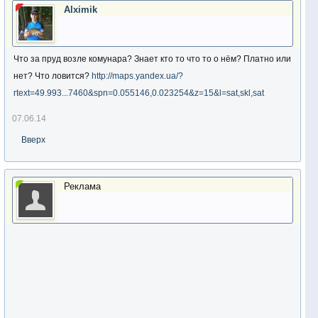
Alximik
Что за пруд возле комунара? Знает кто то что то о нём? Платно или
нет? Что ловится?
http://maps.yandex.ua/?
rtext=49.993...7460&spn=0.055146,0.023254&z=15&l=sat,skl,sat
07.06.14
Вверх
Реклама