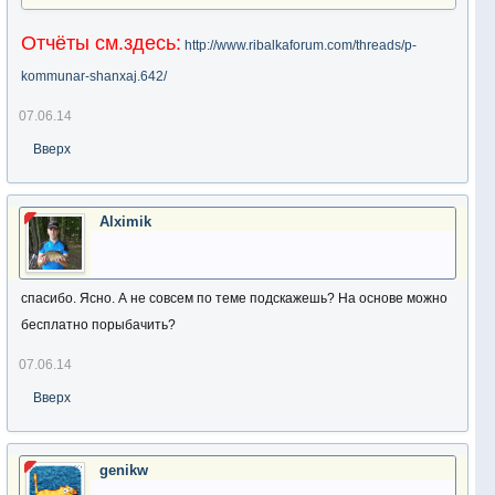
Отчёты см.здесь:
http://www.ribalkaforum.com/threads/p-
kommunar-shanxaj.642/
07.06.14
Вверх
Alximik
спасибо. Ясно. А не совсем по теме подскажешь? На основе можно
бесплатно порыбачить?
07.06.14
Вверх
genikw