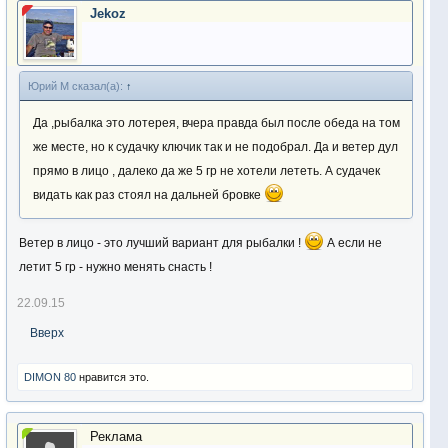
Jekoz
Юрий М сказал(а):
↑
Да ,рыбалка это лотерея, вчера правда был после обеда на том
же месте, но к судачку ключик так и не подобрал. Да и ветер дул
прямо в лицо , далеко да же 5 гр не хотели лететь. А судачек
видать как раз стоял на дальней бровке
Ветер в лицо - это лучший вариант для рыбалки !
А если не
летит 5 гр - нужно менять снасть !
22.09.15
Вверх
DIMON 80
нравится это.
Реклама