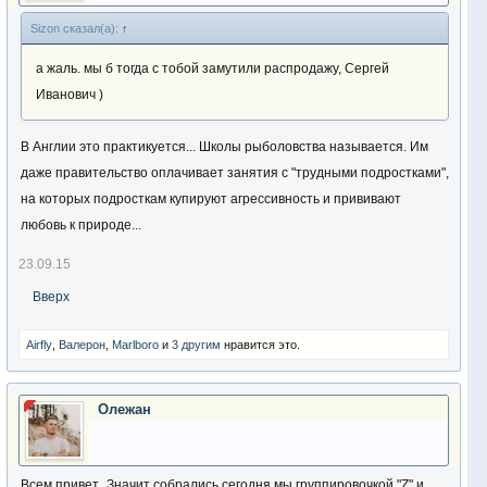
Sizon сказал(а):
↑
а жаль. мы б тогда с тобой замутили распродажу, Сергей
Иванович )
В Англии это практикуется... Школы рыболовства называется. Им
даже правительство оплачивает занятия с "трудными подростками",
на которых подросткам купируют агрессивность и прививают
любовь к природе...
23.09.15
Вверх
Airfly
,
Валерон
,
Marlboro
и
3 другим
нравится это.
Олежан
Всем привет
Значит собрались сегодня мы группировочкой "Z" и