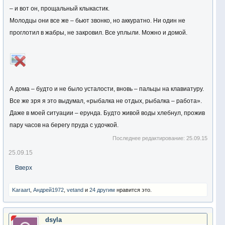
– и вот он, прощальный клыкастик.
Молодцы они все же – бьют звонко, но аккуратно. Ни один не
проглотил в жабры, не закровил. Все уплыли. Можно и домой.
А дома – будто и не было усталости, вновь – пальцы на клавиатуру.
Все же зря я это выдумал, «рыбалка не отдых, рыбалка – работа».
Даже в моей ситуации – ерунда. Будто живой воды хлебнул, прожив
пару часов на берегу пруда с удочкой.
Последнее редактирование:
25.09.15
25.09.15
Вверх
Karaart
,
Андрей1972
,
vetand
и
24 другим
нравится это.
dsyla