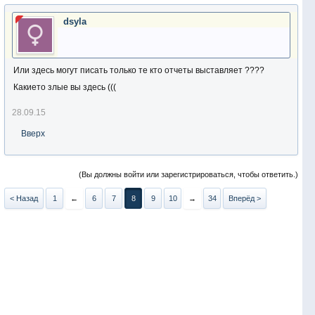
dsyla
Или здесь могут писать только те кто отчеты выставляет ????
Какието злые вы здесь (((
28.09.15
Вверх
(Вы должны войти или зарегистрироваться, чтобы ответить.)
< Назад
1
←
6
7
8
9
10
→
34
Вперёд >