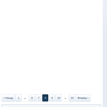
< Назад
1
←
6
7
8
9
10
→
34
Вперёд >