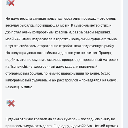
Но даже результативная подсечка через одну проводку – это очень
веселая рыбалка, прочищающая мозги. К сумеркам ветер стих, и
джиг стал очень комфортным, красивым, раз за разом вершинка
моей 74й Ямаги вздрагивала в короткой конвульсии судачьего тычка
и тут же сгибалась, старательно отрабатывая подсеченную рыбку.
На полутора десятках я сбился и дальше уже не считал. Правда,
подбить итог по окуням оказалось проще: один крошечный матросик
на Tsunekichi, не удостоенный даже кадра, и приличный
стограммовый боцман, почему-то шарахнувший по джиге, будто
килограммовый судачина. Я аж расстроился – понадеялся на бонус,
наконец. А мимо.
Судачки отлично клевали до самых сумерек – последнюю рыбку не
пришлось вымучивать долго. Еще одну, и домой? Ага. Четкий щелчок