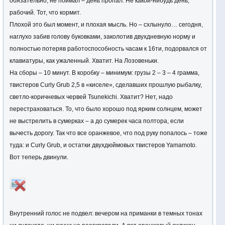
обязательно, не поймал – день пропал. Не какой-нибудь день,
рабочий. Тот, что кормит.
Плохой это был момент, и плохая мысль. Но – схлынуло… сегодня,
наглухо забив голову буковками, заколотив двухдневную норму и
полностью потеряв работоспособность часам к 16ти, подорвался от
клавиатуры, как ужаленный. Хватит. На Лозовеньки.
На сборы – 10 минут. В коробку – минимум: грузы 2 – 3 – 4 грамма,
твистеров Curly Grub 2,5 в «киселе», сделавших прошлую рыбалку,
светло-коричневых червей Tsunekichi. Хватит? Нет, надо
перестраховаться. То, что было хорошо под ярким солнцем, может
не выстрелить в сумерках – а до сумерек часа полтора, если
вычесть дорогу. Так что все оранжевое, что под руку попалось – тоже
туда: и Curly Grub, и остатки двухдюймовых твистеров Yamamoto.
Вот теперь двинули.
Внутренний голос не подвел: вечером на приманки в темных тонах