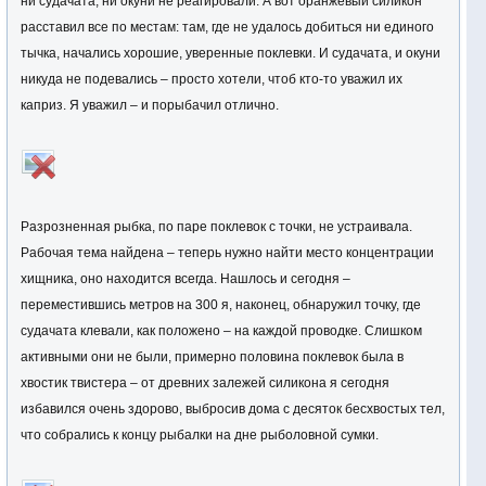
ни судачата, ни окуни не реагировали. А вот оранжевый силикон
расставил все по местам: там, где не удалось добиться ни единого
тычка, начались хорошие, уверенные поклевки. И судачата, и окуни
никуда не подевались – просто хотели, чтоб кто-то уважил их
каприз. Я уважил – и порыбачил отлично.
Разрозненная рыбка, по паре поклевок с точки, не устраивала.
Рабочая тема найдена – теперь нужно найти место концентрации
хищника, оно находится всегда. Нашлось и сегодня –
переместившись метров на 300 я, наконец, обнаружил точку, где
судачата клевали, как положено – на каждой проводке. Слишком
активными они не были, примерно половина поклевок была в
хвостик твистера – от древних залежей силикона я сегодня
избавился очень здорово, выбросив дома с десяток бесхвостых тел,
что собрались к концу рыбалки на дне рыболовной сумки.