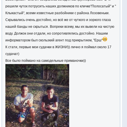
решили чуток потрусить наших должников по кличке"Полосатый" и "
Клыкастый", всеми известные разбойники с района Лозовеньки.
Скрывались очень достойно, но всё же от чуткого и зоркого глаза
нашей банды не скрыться
. Вопреки всему, мы их вывели на чистую
воду. Должок они отдали, но сопротивлялись достойно. Нашим
информатором был скользкий агент под прикрытием, "Ерш"
К стати, первые мои судачки в ЖИЗНИ)) лично я поймал около 17
судачат)
Все было поймано на самодельные приманочки))