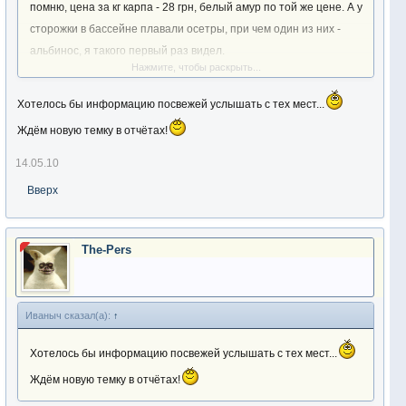
помню, цена за кг карпа - 28 грн, белый амур по той же цене. А у
сторожки в бассейне плавали осетры, при чем один из них -
альбинос, я такого первый раз видел.
Нажмите, чтобы раскрыть...
В общем завтра поеду туда, по приезду отпишусь.
Хотелось бы информацию посвежей услышать с тех мест...
Ждём новую темку в отчётах!
14.05.10
Вверх
The-Pers
Иваныч сказал(а):
↑
Хотелось бы информацию посвежей услышать с тех мест...
Ждём новую темку в отчётах!