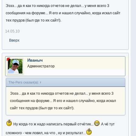
Ээээ... да я как то никогда отчетов не делал... у меня всего 3
сообщения на форуме... Я его и нашел случайно, когда искал сайт
тех прудов (был где то их сайт!).
14.05.10
Вверх
Иваныч
Администратор
The-Pers сказал(а):
↑
Ээээ... да я как то никогда отчетов не делал... у меня всего 3
сообщения на форуме... Я его и нашел случайно, когда искал
сайт тех прудов (был где то их сайт!).
Ну когда-то ж надо написать первый отчётик...
А чё тут
сложного - чем ловил, на что , ну и результат...