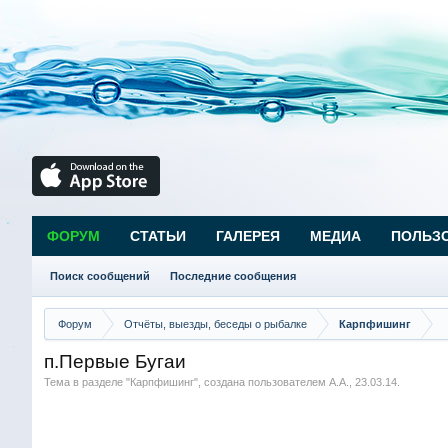
ФОРУМ
СТАТЬИ
ГАЛЕРЕЯ
МЕДИА
ПОЛЬЗ
Поиск сообщений
Последние сообщения
Форум
Отчёты, выезды, беседы о рыбалке
Карпфишинг
п.Первые Бугаи
Тема в разделе "
Карпфишинг
", создана пользователем
А.А.
,
23.03.14
.