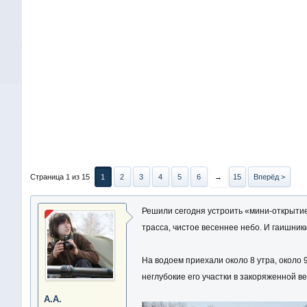
Страница 1 из 15
1
2
3
4
5
6
→
15
Вперёд >
Решили сегодня устроить «мини-открытие
трасса, чистое весеннее небо. И гаишник
На водоем приехали около 8 утра, около 
неглубокие его участки в закоряженной в
А.А.