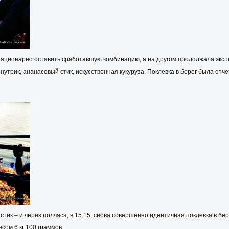
ационарно оставить сработавшую комбинацию, а на другом продолжала эксп
 – нутрик, ананасовый стик, искусственная кукуруза. Поклевка в берег была 
 стик – и через полчаса, в 15.15, снова совершенно идентичная поклевка в бе
сом 6 кг 100 граммов.