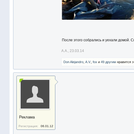
После этого собрались и уехали домой. 
А.А.
,
23.03.14
Don Alejandro
,
A.V.
,
fox
и
49 другим
нравится э
Реклама
Регистрация:
06.01.12