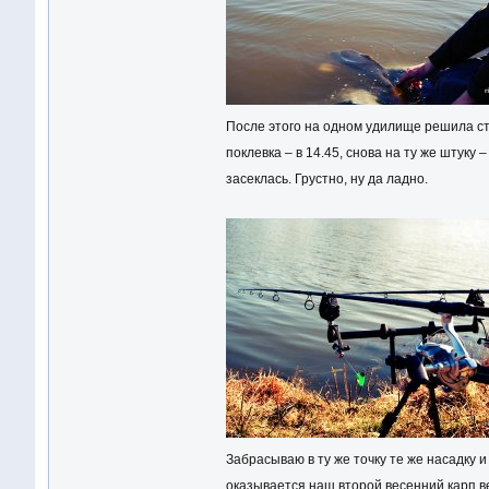
После этого на одном удилище решила ст
поклевка – в 14.45, снова на ту же штуку
засеклась. Грустно, ну да ладно.
Забрасываю в ту же точку те же насадку и
оказывается наш второй весенний карп ве