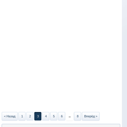
< Назад
1
2
3
4
5
6
→
8
Вперёд >