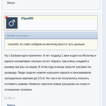
Вверх
Юрий82
Skripan сказал(а):
↑
спасибо за совет,пойдем на молочку,просто чуть дальше
Ну с Бабаев идти прилично. 9 лет подряд 1 мая ездил на Молочку и
карася налавливал сколько хотел. Карась там очень сладкий и
размер как раз на жарку. В этом году в конце апреля заезжал на
разведку. Люди сидели ловили хорошего карася и проскакивали
запущенные карпики до 0.5 кг. Но так и не получилось поехать
половить самому. Немного смутили новые расценки на озере и
отношение хозяина
01.06.17
Вверх