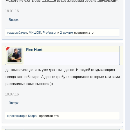
Можете не ехать был 13.01.16 везде живцовый себель...печалька((((
18.01.16
Вверх
тоха рыбачек
,
МИШОК
,
Professor
и
2 другим
нравится это.
Rex Hunt
да там нечего делать уже давным - давно. И людей (отдыхающих)
всегда как на базаре. А деньги гребут за карасиков которые там сами
развелись и сами выросли ))
10.07.16
Вверх
шрекинатор
и
Катран
нравится это.