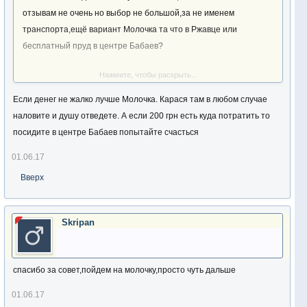
отзывам не очень но выбор не большой,за не именем
транспорта,ещё вариант Молочка та что в Ржавце или
бесплатный пруд в центре Бабаев?
Нажмите, чтобы раскрыть...
Отправлено с моего Redmi 3 через Tapatalk
Если денег не жалко лучше Молочка. Карася там в любом случае
наловите и душу отведете. А если 200 грн есть куда потратить то
посидите в центре Бабаев попытайте счасться
01.06.17
Вверх
Skripan
спасибо за совет,пойдем на молочку,просто чуть дальше
01.06.17