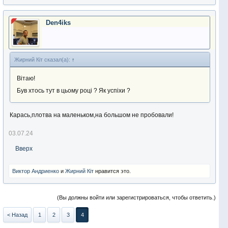
Den4iks
Жирний Кіт сказал(а):
↑
Вітаю!
Був хтось тут в цьому році ? Як успіхи ?
Карась,плотва на маленьком,на большом не пробовали!
03.07.24
Вверх
Виктор Андриенко
и
Жирний Кіт
нравится это.
(Вы должны войти или зарегистрироваться, чтобы ответить.)
< Назад
1
2
3
4