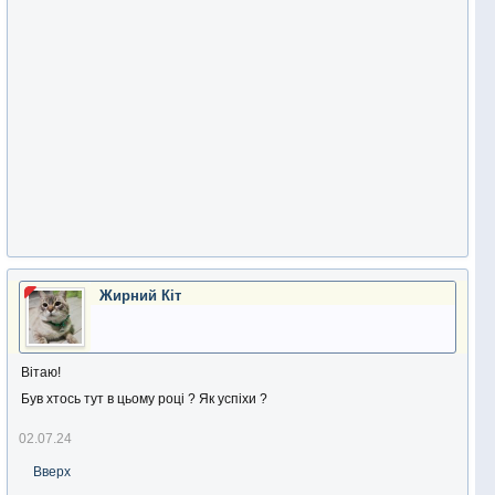
Жирний Кіт
Вітаю!
Був хтось тут в цьому році ? Як успіхи ?
02.07.24
Вверх