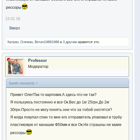
рессоры
15.01.16
Вверх
Катран
,
Олежан
,
Ветал19881988
и
3 другим
нравится это.
Professor
Модератор
Sanek сказал(а):
↑
Привет Олег!Так то карповик.А здесь что не так?
Я пользуюсь постоянно и все Ок.Вес до 1кг 25грн.До 2кг
30грн.Просто не могу понять они что за тобой охотятся?
Я когда покупал спин то мне его отправитель упаковал в трубу
пластиковую от канашки Ф50мм и все Ок.Не страшны не какие
рессоры