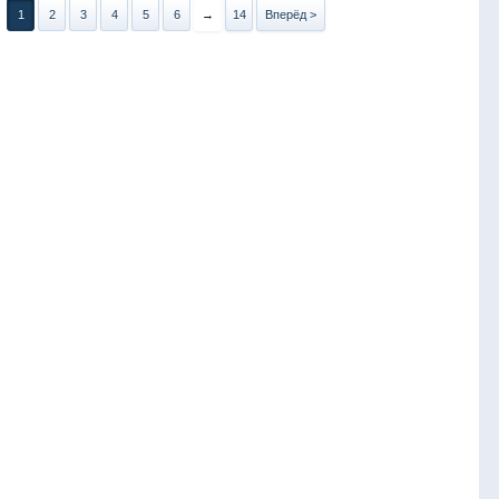
1
2
3
4
5
6
→
14
Вперёд >