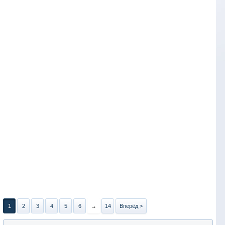
1
2
3
4
5
6
→
14
Вперёд >