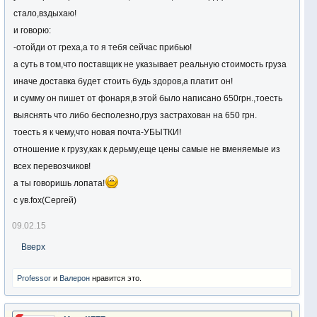
стало,вздыхаю!
и говорю:
-отойди от греха,а то я тебя сейчас прибью!
а суть в том,что поставщик не указывает реальную стоимость груза
иначе доставка будет стоить будь здоров,а платит он!
и сумму он пишет от фонаря,в этой было написано 650грн.,тоесть
выяснять что либо бесполезно,груз застрахован на 650 грн.
тоесть я к чему,что новая почта-УБЫТКИ!
отношение к грузу,как к дерьму,еще цены самые не вменяемые из
всех перевозчиков!
а ты говоришь лопата!
с ув.fox(Сергей)
09.02.15
Вверх
Professor
и
Валерон
нравится это.