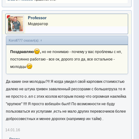
Professor
Модератор
Koroll777 сказал(а):
↑
Поздравляю
,
но не понимаю - почему у вас проблемы с нп,
постоянно работаю - все ок, дорого это да, все остальное -
молодцы
Да какие они молодцы?!! Я когда увидел свой карповик стоимостью
далеко не штука гривен заваленный рессорами с большегруза то я
не просто о..ел с этих козлов которым похер что огромная наклейка
"хрупкое" !!!! Я просто взбешён был!! По возможности не буду
пользоваться их услугами ,есть не мало других перевозчиков более
добросовестных и менее дорогих (например ин тайм) .
14.01.16