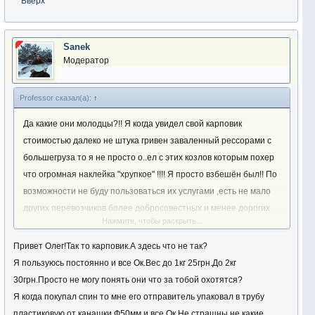
Вверх
Sanek
Модератор
Professor сказал(а):
↑
Да какие они молодцы?!! Я когда увидел свой карповик
стоимостью далеко не штука гривен заваленный рессорами с
большегруза то я не просто о..ел с этих козлов которым похер
что огромная наклейка "хрупкое" !!!! Я просто взбешён был!! По
возможности не буду пользоваться их услугами ,есть не мало
других перевозчиков более добросовестных и менее дорогих
Нажмите, чтобы раскрыть...
(например ин тайм) .
Привет Олег!Так то карповик.А здесь что не так?
Я пользуюсь постоянно и все Ок.Вес до 1кг 25грн.До 2кг
30грн.Просто не могу понять они что за тобой охотятся?
Я когда покупал спин то мне его отправитель упаковал в трубу
пластиковую от канашки Ф50мм и все Ок.Не страшны не какие