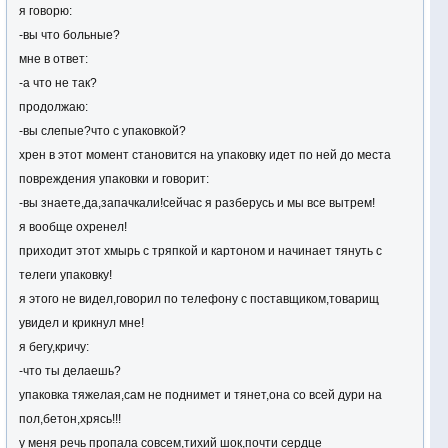
я говорю:
-вы что больные?
мне в ответ:
-а что не так?
продолжаю:
-вы слепые?что с упаковкой?
хрен в этот момент становится на упаковку идет по ней до места
повреждения упаковки и говорит:
-вы знаете,да,запачкали!сейчас я разберусь и мы все вытрем!
я вообще охренел!
приходит этот хмырь с тряпкой и картоном и начинает тянуть с
телеги упаковку!
я этого не видел,говорил по телефону с поставщиком,товарищ
увидел и крикнул мне!
я бегу,кричу:
-что ты делаешь?
упаковка тяжелая,сам не поднимет и тянет,она со всей дури на
пол,бетон,хрясь!!!
у меня речь пропала совсем,тихий шок,почти сердце