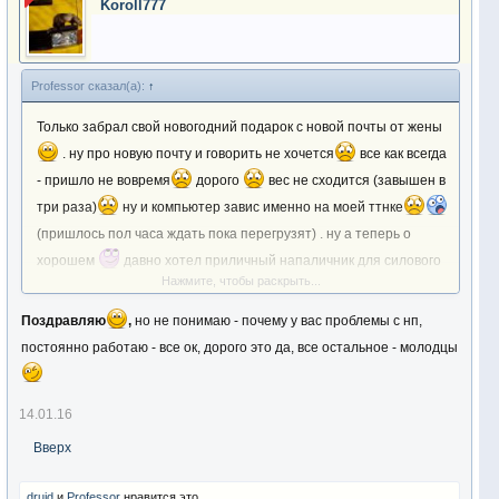
Koroll777
Professor сказал(а):
↑
Только забрал свой новогодний подарок с новой почты от жены
. ну про новую почту и говорить не хочется
все как всегда
- пришло не вовремя
дорого
вес не сходится (завышен в
три раза)
ну и компьютер завис именно на моей ттнке
(пришлось пол часа ждать пока перегрузят) . ну а теперь о
хорошем
давно хотел приличный напаличник для силового
Нажмите, чтобы раскрыть...
заброса и вот получил
Посмотреть вложение 99095
Посмотреть вложение 99096
ну и фонарик , который
Поздравляю
,
но не понимаю - почему у вас проблемы с нп,
приглянулся мне в отчете одного из форумчан (который
постоянно работаю - все ок, дорого это да, все остальное - молодцы
любезно дал ссылку в личке где сам приобретал)
Посмотреть
вложение 99097
Посмотреть вложение 99098
цена фонарика
14.01.16
даже не смотря на скидку все равно - космос
но
Вверх
хочется это хуже чем болит
druid
и
Professor
нравится это.