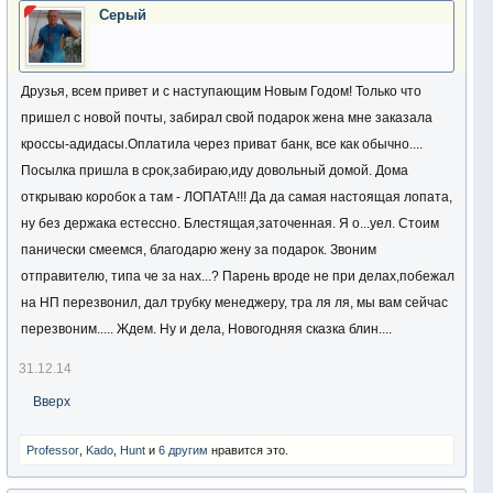
Серый
Друзья, всем привет и с наступающим Новым Годом! Только что
пришел с новой почты, забирал свой подарок жена мне заказала
кроссы-адидасы.Оплатила через приват банк, все как обычно....
Посылка пришла в срок,забираю,иду довольный домой. Дома
открываю коробок а там - ЛОПАТА!!! Да да самая настоящая лопата,
ну без держака естессно. Блестящая,заточенная. Я о...уел. Стоим
панически смеемся, благодарю жену за подарок. Звоним
отправителю, типа че за нах...? Парень вроде не при делах,побежал
на НП перезвонил, дал трубку менеджеру, тра ля ля, мы вам сейчас
перезвоним..... Ждем. Ну и дела, Новогодняя сказка блин....
31.12.14
Вверх
Professor
,
Kado
,
Hunt
и
6 другим
нравится это.