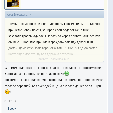
Серый сказал(а):
↑
Друзья, всем привет и с наступающим Новым Годом! Только что
пришел с новой почты, забирал свой подарок жена мне
заказала кроссы-адидасы.Оплатила через приват банк, все как
обычно.... Посылка пришла в срок,забираю,иду довольный
домой. Дома открываю коробок а там - ЛОПАТА!!! Да да самая
настоящая лопата, ну без держака естессно.
Нажмите, чтобы раскрыть...
Блестящая,заточенная. Я о...уел. Стоим панически смеемся,
благодарю жену за подарок. Звоним отправителю, типа че за
Это Вам подарок от НП они же знают что везде снег, поэтому всем
нах...? Парень вроде не при делах,побежал на НП перезвонил,
дарят лопаты а посылки оставляют себе
дал трубку менеджеру, тра ля ля, мы вам сейчас перезвоним.....
По теме НП охренела вообще в последнее время, есть перевозчики
Ждем. Ну и дела, Новогодняя сказка блин....
гораздо серезней, без очередей и цена в 2 раза дешевле от 10грн
!!!
31.12.14
Вверх