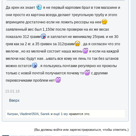
Да хрен их знает
я не первый карповик брал в том магазине и
они просто из картона всегда делают треугольную трубу и этого
впринципе достаточно если не ложить рессоры на нее
заявленный вес был 1,150кг после проверки на их же весах
показало 312 грамм
и заплатил не минималку 25грив. и не 30
грив как за 2 кг. а 35 гривен за 312грамм
. да я согласен что это
мелочи , но из мелочей состоит наша жизнь
и если на каждой
мелочи нас будут нае...ывать все кому не лень то так без штанов
можно остатся
. я пользуюсь почтами регулярно но проколы
только с новой почтой получаются почему то
с другими
перевозчиками проблем нет
15.01.16
Вверх
Катран
,
Vladimir0504
,
Sanek
и
ещё 1-му
нравится это.
(Вы должны войти или зарегистрироваться, чтобы ответить.)