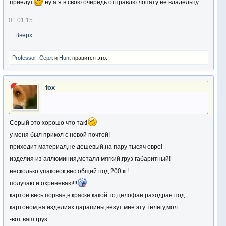
приедут
ну а я в свою очередь отправлю лопату ее владельцу.
01.01.15
Вверх
Professor
,
Серж
и
Hunt
нравится это.
fox
Серый это хорошо что так!
у меня был прикол с новой почтой!
приходит материал,не дешевый,на пару тысяч евро!
изделия из аллюминия,металл мягкий,груз габаритный!
несколько упаковок,вес общий под 200 кг!
получаю и охреневаю!!!
картон весь порван,в краске какой то,целофан разодран под
картоном,на изделиях царапины,везут мне эту телегу,мол:
-вот ваш груз