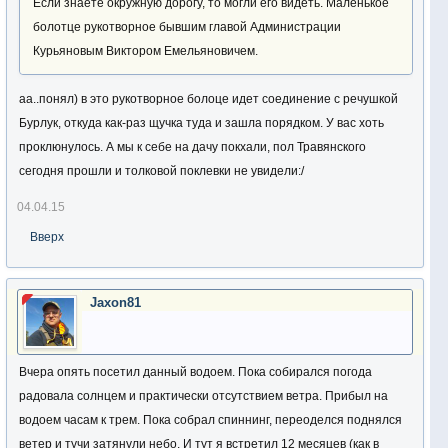
Если знаете окружную дорогу, то могли его видеть. Маленькое
болотце рукотворное бывшим главой Администрации
Курьяновым Виктором Емельяновичем.
аа..понял) в это рукотворное болоце идет соединение с речушкой
Бурлук, откуда как-раз щучка туда и зашла порядком. У вас хоть
проклюнулось. А мы к себе на дачу покхали, пол Травянского
сегодня прошли и толковой поклевки не увидели:/
04.04.15
Вверх
Jaxon81
Вчера опять посетил данный водоем. Пока собирался погода
радовала солнцем и практически отсутствием ветра. Прибыл на
водоем часам к трем. Пока собрал спиннинг, переоделся поднялся
ветер и тучи затянули небо. И тут я встретил 12 месяцев (как в