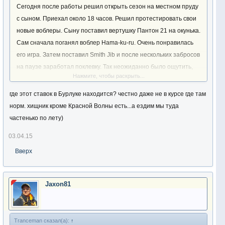
Сегодня после работы решил открыть сезон на местном пруду
с сыном. Приехал около 18 часов. Решил протестировать свои
новые воблеры. Сыну поставил вертушку Пантон 21 на окунька.
Сам сначала поганял воблер Hama-ku-ru. Очень понравилась
его игра. Затем поставил Smith Jib и после нескольких забросов
на паузе заработал поклевку. Так неожиданно было ощутить,
Нажмите, чтобы раскрыть...
что леску кто-то тянет и запоздал с подсечкой. Больше
поклевки не последовало. Вскоре начало темнеть и мы уехали
где этот ставок в Бурлуке находится? честно даже не в курсе где там
домой.
норм. хищник кроме Красной Волны есть...а ездим мы туда
частенько по лету)
03.04.15
Вверх
Jaxon81
Tranceman сказал(а):
↑