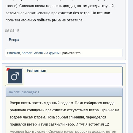
сказке). Сначала начал моросить дождик, потом дождь с крупой,
затем снег и опять солнце практически без ветра. На все мои
попытки что-либо поймать рыба не ответила.
06.04.15
Вверх
Shuriken
,
Karaart
,
Artem
и
3 другим
нравится это.
Fisherman
Jaxon81 сказал(а):
↑
Вчера опять посетил данный водоем. Пока собирался погода
радовала солнцем и практически отсутствием ветра. Прибыл на
водоем часам к трем. Пока собрал спиннинг, переоделся
поднялся ветер и тучи затянули небо. И тут я встретил 12
месяцев (как в сказке). Сначала начал моросить дождик, потом