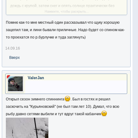
дождь с крупой, затем снег и опять солнце практически без
Нажмите, чтобы раскрыть...
ветра. На все мои попытки что-либо поймать рыба не ответила.
Помню как-то мне местный один рассказывал что щуку хорошую
зацепил там, и лини бывали приличные. Надо будет со спином как-
то проехатся по р.бурлучке и туда заглянуть)
14.09.16
Вверх
ValerJan
Открыл сезон зимнего спиннинга
. Был в гостях и решил
заскочить на "Курьяновский" (не был там лет 10). Думал, что всю
рыбу давно сетями выбили и тут вдруг такой кабанчик