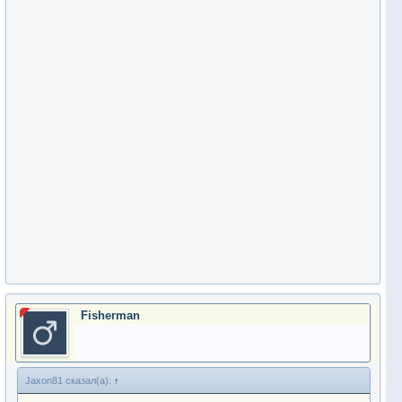
Fisherman
Jaxon81 сказал(а):
↑