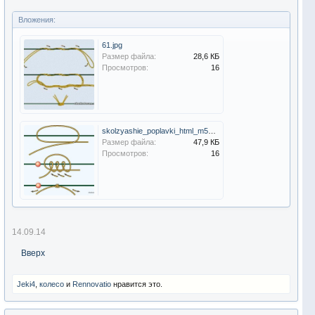
Вложения:
61.jpg
Размер файла:
28,6 КБ
Просмотров:
16
skolzyashie_poplavki_html_m5e7c537f.jpg
Размер файла:
47,9 КБ
Просмотров:
16
14.09.14
Вверх
Jeki4
,
колесо
и
Rennovatio
нравится это.