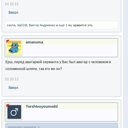
10.10.12
Вверх
sasha
,
VaD1M
,
Виктор Андриенко
и
ещё 1-му
нравится это.
amanuma
Ерш, перед аватаркой сержанта у Вас был аватар с человеком в
соломенной шляпе, так кто же он?
10.10.12
Вверх
Yershtvoyoumedd
amanuma сказал(а):
↑