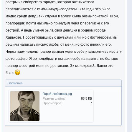
сестры из сибирского городка, которая очень хотела
переписываться с каким-нибудь солдатом. В те годы это было
модно среди девушек - служба в армии была очень почетной. И он,
прапорщик, почти насильно принудил меня к переписке с его
сестрой. А ведь у меня была своя девушка в родном городе
Харькове. Посоветовавшись с друзьями и лично с фотогероем, мы
решили написать письмо якобы от меня, но фото вложили его.
Через пару недель прапор вызвал меня к себе и швырнул в лицо эту
фотографию. Я ее подобрал и оставил себе на память, но больше
прапор с сестрой меня не доставали. Эх молодость!...Давно это
было
Вложения:
Герой-любовник.jpg
Размер файла:
88,5 КБ
Просмотров:
7