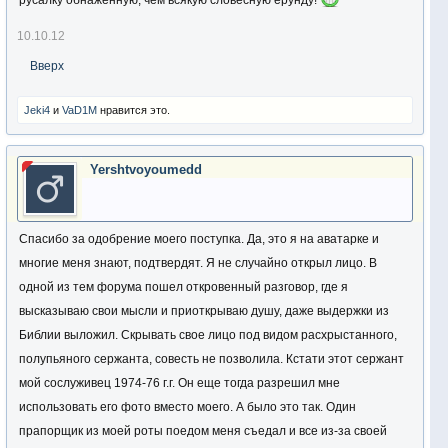
русалку обнажённую, чем всякую словесную ерунду!
10.10.12
Вверх
Jeki4
и
VaD1M
нравится это.
Yershtvoyoumedd
Спасибо за одобрение моего поступка. Да, это я на аватарке и
многие меня знают, подтвердят. Я не случайно открыл лицо. В
одной из тем форума пошел откровенный разговор, где я
высказываю свои мысли и приоткрываю душу, даже выдержки из
Библии выложил. Скрывать свое лицо под видом расхрыстанного,
полупьяного сержанта, совесть не позволила. Кстати этот сержант
мой сослуживец 1974-76 г.г. Он еще тогда разрешил мне
использовать его фото вместо моего. А было это так. Один
прапорщик из моей роты поедом меня съедал и все из-за своей