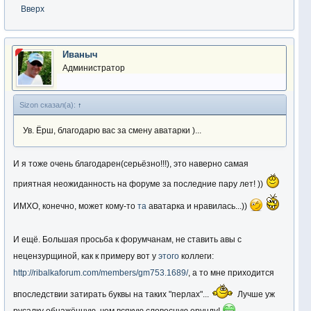
Вверх
Иваныч
Администратор
Sizon сказал(а):
↑
Ув. Ёрш, благодарю вас за смену аватарки )...
И я тоже очень благодарен(серьёзно!!!), это наверно самая
приятная неожиданность на форуме за последние пару лет! ))
ИМХО, конечно, может кому-то
та
аватарка и нравилась...))
И ещё. Большая просьба к форумчанам, не ставить авы с
нецензурщиной, как к примеру вот у
этого
коллеги:
http://ribalkaforum.com/members/gm753.1689/
, а то мне приходится
впоследствии затирать буквы на таких "перлах"...
Лучше уж