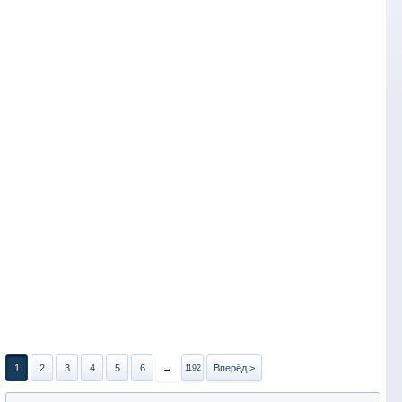
1
2
3
4
5
6
→
Вперёд >
1192