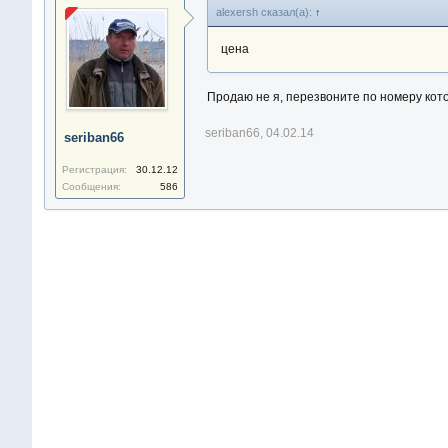
alexersh сказал(а):
↑
цена
Продаю не я, перезвоните по номеру кот
seriban66
,
04.02.14
seriban66
Регистрация:
30.12.12
Сообщения:
586