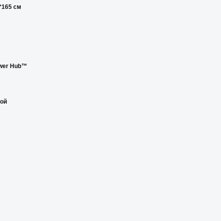
*165 см
wer Hub™
кой