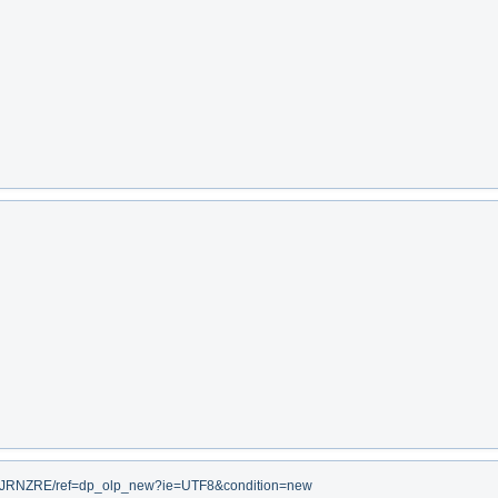
B005JRNZRE/ref=dp_olp_new?ie=UTF8&condition=new