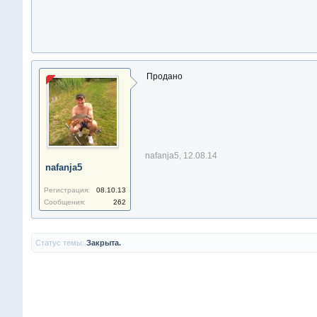
Продано
nafanja5
,
12.08.14
nafanja5
Регистрация:
08.10.13
Сообщения:
262
Статус темы:
Закрыта.