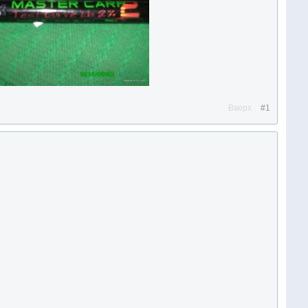
Вверх
#1