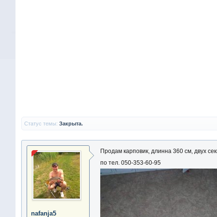
Статус темы:
Закрыта.
Продам карповик, длинна 360 см, двух се
по тел. 050-353-60-95
nafanja5