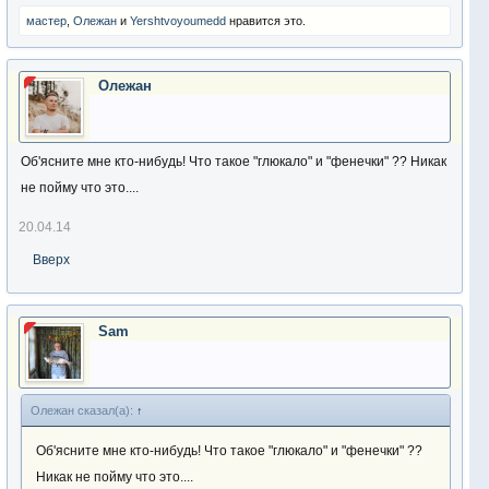
мастер
,
Олежан
и
Yershtvoyoumedd
нравится это.
Олежан
Об'ясните мне кто-нибудь! Что такое "глюкало" и "фенечки" ?? Никак
не пойму что это....
20.04.14
Вверх
Sam
Олежан сказал(а):
↑
Об'ясните мне кто-нибудь! Что такое "глюкало" и "фенечки" ??
Никак не пойму что это....