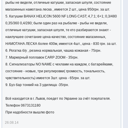
рыбы не видели, отличные катушки, запасная шпуля, состояние
магазинных намотана леска , имеется 2 шт., цена 950грн. за шт.
5. Катушки BANAX HELICON 5600 NF LONG CAST; 4,7:1; 6+1; 0,3/480
0,35/360 0,4/280; были один раз на рыбалке - рыбы не видели,
отличные катушки, запасная шпуля, те кто разбираются знают -
наилучшее сочетание цена-качество, состояние магазинных,
НАМОТАНА ЛЕСКА более 400м, имеется 4шт., цена - 830 грн. за шт.
6. Рогатка б/у , резина нормальная, чашка кожаная - 75грн.
7. Маркерный поплавок CARP ZOOM - 35грн.
8. Сигнализаторы NO NAME с чехлами на каждом, с батарейками,
состояние - новые, три регулировки( громкость, тональность,
чувствительность) имеется 3шт. цена - 65грн. за шт.
9. Буз бар тонкий на 3 удилища -35грн.
Всё находится в г. Львов, поедет по Украине за счёт покупателя.
Телефон 0673131180
При надобности вышлю фото
26.08.14