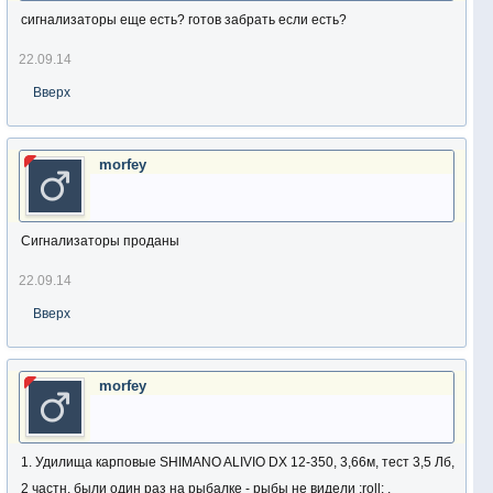
сигнализаторы еще есть? готов забрать если есть?
22.09.14
Вверх
morfey
Сигнализаторы проданы
22.09.14
Вверх
morfey
1. Удилища карповые SHIMANO ALIVIO DX 12-350, 3,66м, тест 3,5 Лб,
2 частн. были один раз на рыбалке - рыбы не видели :roll: ,