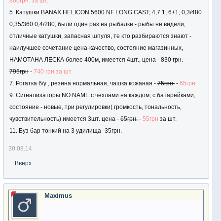
800грн. за шт.
5. Катушки BANAX HELICON 5600 NF LONG CAST; 4,7:1; 6+1; 0,3/480
0,35/360 0,4/280; были один раз на рыбалке - рыбы не видели,
отличные катушки, запасная шпуля, те кто разбираются знают -
наилучшее сочетание цена-качество, состояние магазинных,
НАМОТАНА ЛЕСКА более 400м, имеется 4шт., цена -
830 грн.
-
795грн
-
740 грн за шт.
7. Рогатка б/у , резина нормальная, чашка кожаная -
75грн.
-
65грн.
9. Сигнализаторы NO NAME с чехлами на каждом, с батарейками,
состояние - новые, три регулировки( громкость, тональность,
чувствительность) имеется 3шт. цена -
65грн.
-
55грн
за шт.
11. Буз бар тонкий на 3 удилища -35грн.
30.08.14
Вверх
Maximus