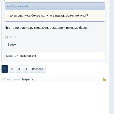
тональность, чувствительность) имеется 3шт. цена - 65грн.
morfey сказал(а):
↑
-55грн за шт. - ПРОДАНЫ
так выслал уже более получаса назад, может не туда?
11. Буз бар тонкий на 3 удилища -35грн.
Что-то не дошло.ну сюда киньте заодно и реклама будет.
23.09.14
Вверх
Saxar_77
нравится это.
1
2
3
4
Вперёд >
Статус темы:
Закрыта.