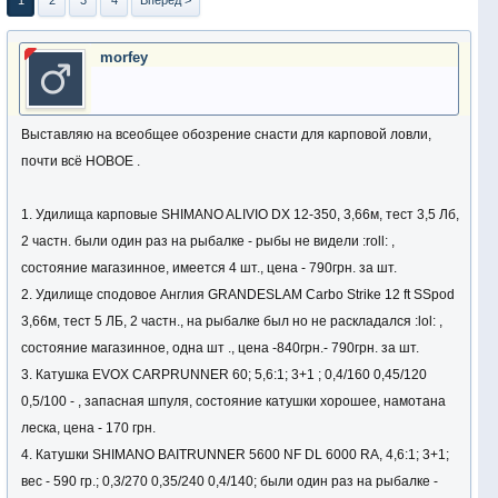
1
2
3
4
Вперёд >
morfey
Выставляю на всеобщее обозрение снасти для карповой ловли,
почти всё НОВОЕ .
1. Удилища карповые SHIMANO ALIVIO DX 12-350, 3,66м, тест 3,5 Лб,
2 частн. были один раз на рыбалке - рыбы не видели :roll: ,
состояние магазинное, имеется 4 шт., цена - 790грн. за шт.
2. Удилище сподовое Англия GRANDESLAM Carbo Strike 12 ft SSpod
3,66м, тест 5 ЛБ, 2 частн., на рыбалке был но не раскладался :lol: ,
состояние магазинное, одна шт ., цена -840грн.- 790грн. за шт.
3. Катушка EVOX CARPRUNNER 60; 5,6:1; 3+1 ; 0,4/160 0,45/120
0,5/100 - , запасная шпуля, состояние катушки хорошее, намотана
леска, цена - 170 грн.
4. Катушки SHIMANO BAITRUNNER 5600 NF DL 6000 RA, 4,6:1; 3+1;
вес - 590 гр.; 0,3/270 0,35/240 0,4/140; были один раз на рыбалке -