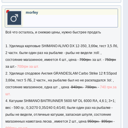
morfey
Всё что осталось, и снижаю цены, нужно быстрее продать
1. Удилища карповые SHIMANO ALIVIO DX 12-350, 3,66м, тест 3,5 Лб,
2 частн. были один раз на рыбалке - рыбы не видели :roll: ,
состояние магазинное, имеется 4 шт., цена -
790грн.
за шт. -
750грн
за шт.-
700грн за шт.
2. Удилище сподовое Англия GRANDESLAM Carbo Strike 12 ft SSpod
3,66м, тест 5 ЛБ, 2 частн., на рыбалке был но не раскладался :lol: ,
состояние магазинное, одна шт ., цена -
840грн.
-
790грн.
-
740 грн.за
шт.
4. Катушки SHIMANO BAITRUNNER 5600 NF DL 6000 RA, 4,6:1; 3+1;
вес - 590 гр.; 0,3/270 0,35/240 0,4/140; были один раз на рыбалке -
рыбы не видели, отличные катушки, запасная шпуля, состояние
магазинных намотана леска , имеется 2 шт., цена
950грн.
-
895грн
-