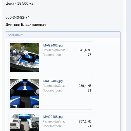
Цена - 18 500 у.е.
050-343-82-74
Дмитрий Владимирович
Вложения:
IMAG2402.jpg
Размер файла:
341,4 КБ
Просмотров:
77
IMAG2406.jpg
Размер файла:
289,4 КБ
Просмотров:
71
IMAG2408.jpg
Размер файла:
237,1 КБ
Просмотров:
71