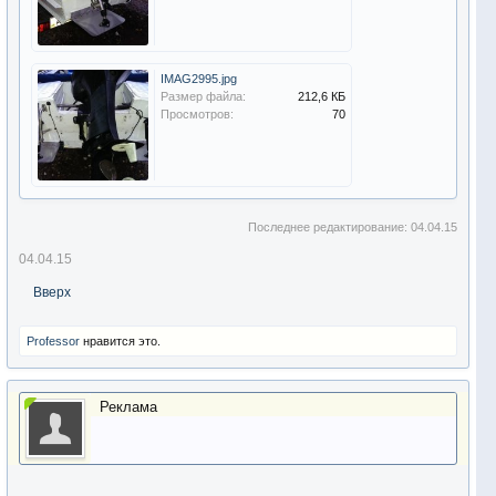
IMAG2995.jpg
Размер файла:
212,6 КБ
Просмотров:
70
Последнее редактирование:
04.04.15
04.04.15
Вверх
Professor
нравится это.
Реклама