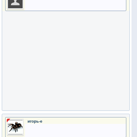
игорь-е