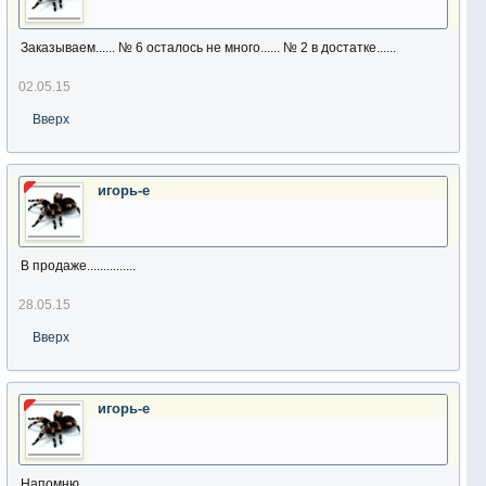
Заказываем...... № 6 осталось не много...... № 2 в достатке......
02.05.15
Вверх
игорь-е
В продаже...............
28.05.15
Вверх
игорь-е
Напомню......