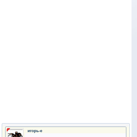
игорь-е