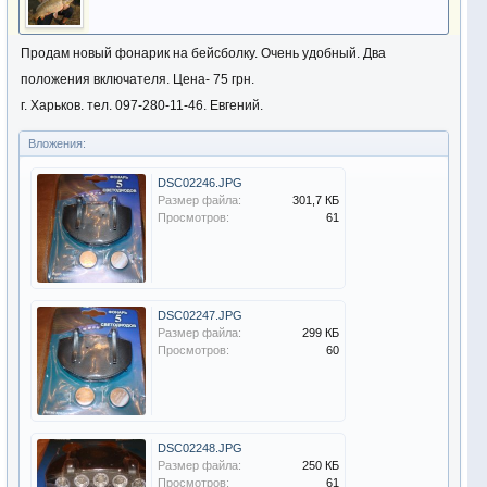
Продам новый фонарик на бейсболку. Очень удобный. Два
положения включателя. Цена- 75 грн.
г. Харьков. тел. 097-280-11-46. Евгений.
Вложения:
DSC02246.JPG
Размер файла:
301,7 КБ
Просмотров:
61
DSC02247.JPG
Размер файла:
299 КБ
Просмотров:
60
DSC02248.JPG
Размер файла:
250 КБ
Просмотров:
61