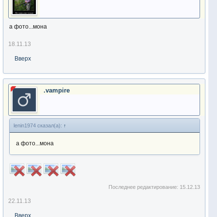
а фото...мона
18.11.13
Вверх
.vampire
lenin1974 сказал(а):
↑
а фото...мона
Последнее редактирование:
15.12.13
22.11.13
Вверх