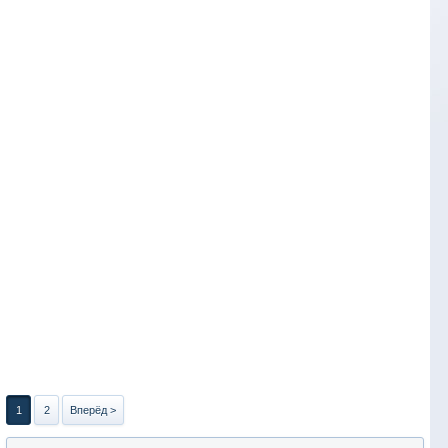
1
2
Вперёд >