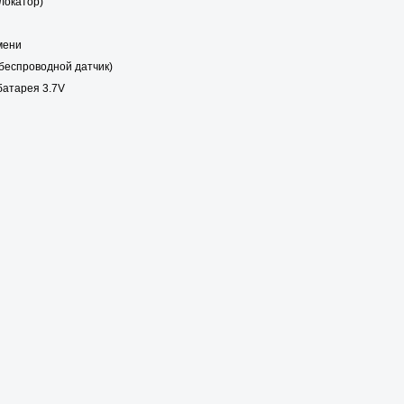
олокатор)
мени
беспроводной датчик)
батарея 3.7V