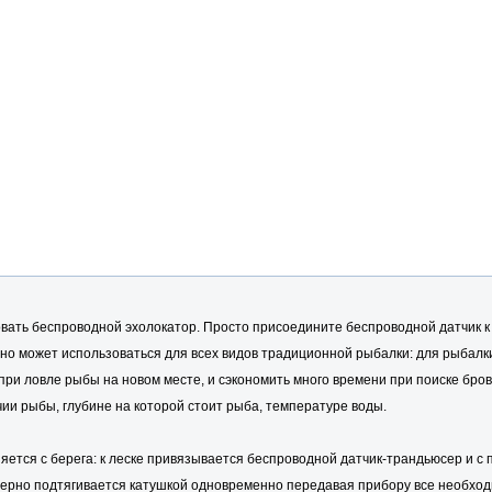
ать беспроводной эхолокатор. Просто присоедините беспроводной датчик к ко
но может использоваться для всех видов традиционной рыбалки: для рыбалки 
ри ловле рыбы на новом месте, и сэкономить много времени при поиске бровк
чии рыбы, глубине на которой стоит рыба, температуре воды.
еняется с берега: к леске привязывается беспроводной датчик-трандьюсер и
мерно подтягивается катушкой одновременно передавая прибору все необход