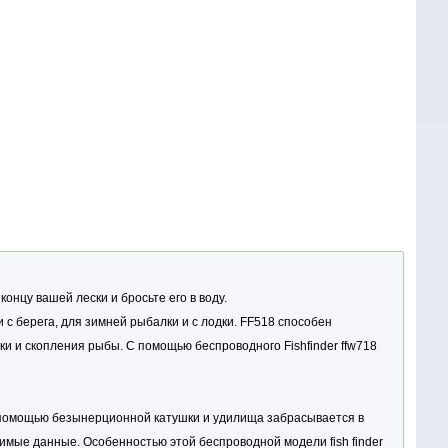
нцу вашей лески и бросьте его в воду.
с берега, для зимней рыбалки и с лодки. FF518 способен
и и скопления рыбы. С помощью беспроводного Fishfinder ffw718
 с помощью безынерционной катушки и удилища забрасывается в
имые данные. Особенностью этой беспроводной модели fish finder