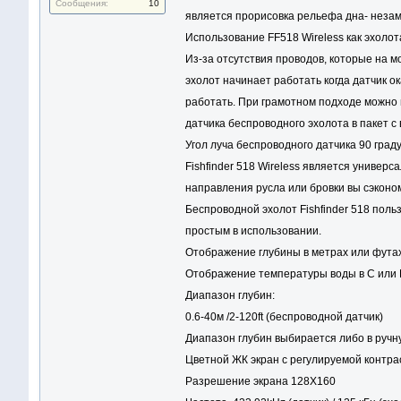
Сообщения:
10
является прорисовка рельефа дна- незам
Использование FF518 Wireless как эхоло
Из-за отсутствия проводов, которые на 
эхолот начинает работать когда датчик ок
работать. При грамотном подходе можно н
датчика беспроводного эхолота в пакет с
Угол луча беспроводного датчика 90 град
Fishfinder 518 Wireless является универс
направления русла или бровки вы сэконо
Беспроводной эхолот Fishfinder 518 пол
простым в использовании.
Отображение глубины в метрах или фута
Отображение температуры воды в С или 
Диапазон глубин:
0.6-40м /2-120ft (беспроводной датчик)
Диапазон глубин выбирается либо в ручн
Цветной ЖК экран с регулируемой контр
Разрешение экрана 128X160