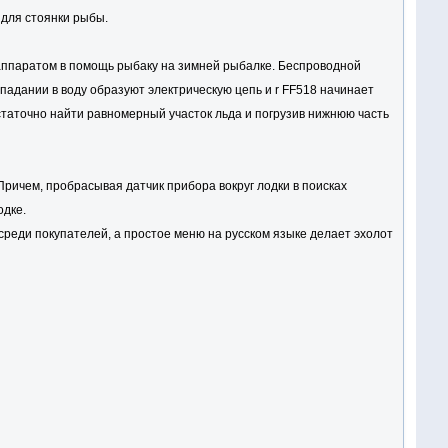
 для стоянки рыбы.
 аппаратом в помощь рыбаку на зимней рыбалке. Беспроводной
попадании в воду образуют электрическую цепь и r FF518 начинает
остаточно найти равномерный участок льда и погрузив нижнюю часть
 Причем, пробрасывая датчик прибора вокруг лодки в поисках
одке.
среди покупателей, а простое меню на русском языке делает эхолот