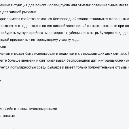
енимая функция для поиска бровки, русла или отмели: потенциальные места
та для зимней рыбалки
морозе имеют свойство ломаться беспроводной эхолот становится желанным
азывается в воде, так как на его нижней части есть 2 контакта, которые при 
е бурить лунку и пробовать промерять глубины и искать рыбу через лед - д
 водой приложить к интересующему участку льда.
усов
альным и может быть использован и лодки как и с в предыдущих двух случаях.
мите больше времени и сил привязывая беспроводной датчик-трандьюсер к л
ьзуется популярностью среди рыбаков и имеет только положительные отзывы 
х
F
ую, либо в автоматическом режиме
астностью