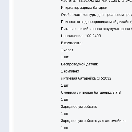
Частота, 433,92kHz (датчик) / 125 кГц (эх
Индикатор заряда батареи
Отображает контуры дна в реальном вре
Полностью водонепроницаемый дизайн (
Питание : литий-ионная аккумуляторная 
Напряжение : 100-240В
В комплекте:
Эхолот
1 шт.
Беспроводной датчик
1 комплект
Литиевая батарейка CR-2032
1 шт.
Сменная литиевая батарейка 3.7 В
1 шт.
Зарядное устройство
1 шт.
Зарядное устройство для автомобиля
1 шт.