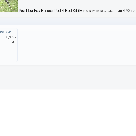
Род Под Fox Ranger Pod 4 Rod Kit бу. в отличном састаянии 4700г
______________Fo_4fd3130d11674_200x200.jpg
6,9 КБ
37