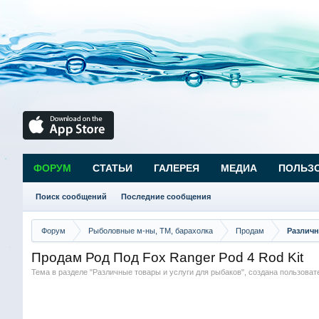
ФОРУМ
СТАТЬИ
ГАЛЕРЕЯ
МЕДИА
ПОЛЬЗ
Поиск сообщений
Последние сообщения
Форум
Рыболовные м-ны, ТМ, барахолка
Продам
Различн
Продам Род Под Fox Ranger Pod 4 Rod Kit
Тема в разделе "
Различные товары и услуги для рыбаков
", создана пользова