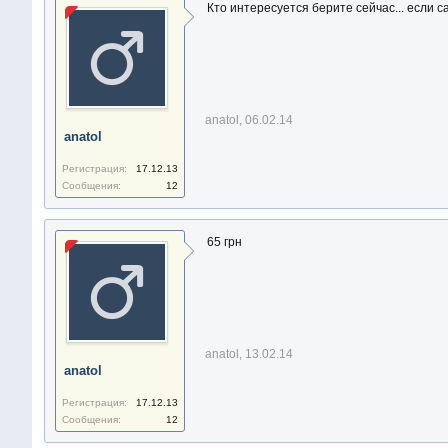
Кто интересуется берите сейчас... если са
anatol
,
06.02.14
anatol
Регистрация:
17.12.13
Сообщения:
12
65 грн
anatol
,
13.02.14
anatol
Регистрация:
17.12.13
Сообщения:
12