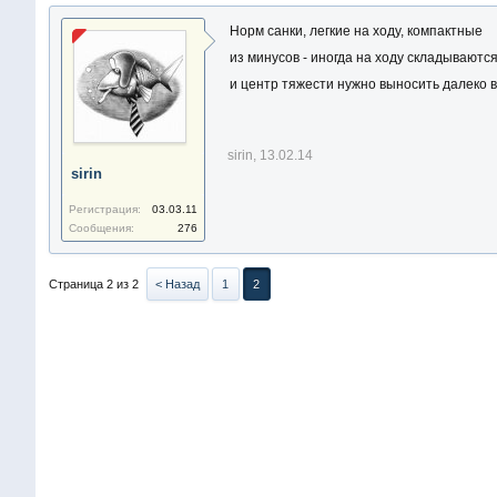
Норм санки, легкие на ходу, компактные
из минусов - иногда на ходу складываютс
и центр тяжести нужно выносить далеко 
sirin
,
13.02.14
sirin
Регистрация:
03.03.11
Сообщения:
276
Страница 2 из 2
< Назад
1
2