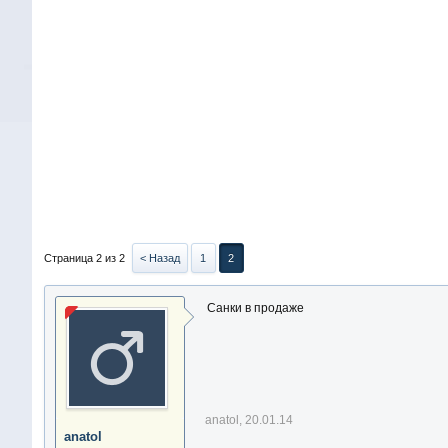
Страница 2 из 2
< Назад
1
2
Санки в продаже
anatol
,
20.01.14
anatol