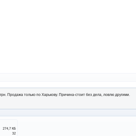
грн. Продажа только по Харькову. Причина-стоит без дела, ловлю другими.
274,7 КБ
32