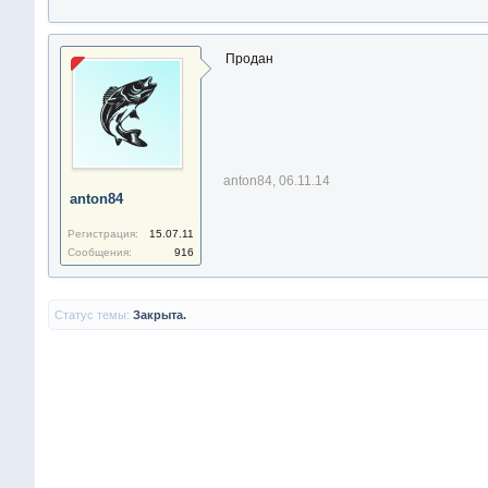
Продан
anton84
,
06.11.14
anton84
Регистрация:
15.07.11
Сообщения:
916
Статус темы:
Закрыта.