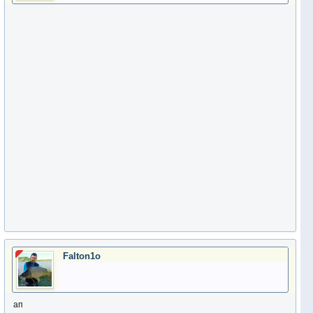
Falton1o
ап