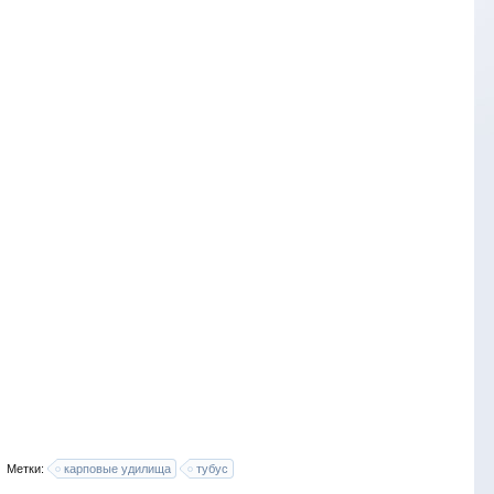
Метки:
карповые удилища
тубус