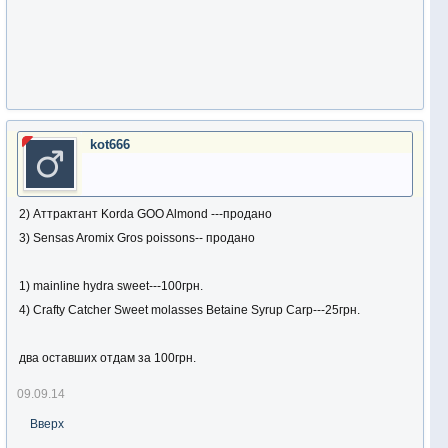
kot666
2) Аттрактант Korda GOO Almond ---продано
3) Sensas Aromix Gros poissons-- продано
1) mainline hydra sweet---100грн.
4) Crafty Catcher Sweet molasses Betaine Syrup Carp---25грн.
два оставших отдам за 100грн.
09.09.14
Вверх