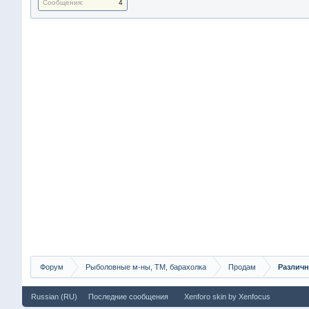
Сообщения:
4
Форум
Рыболовные м-ны, ТМ, барахолка
Продам
Различн
Russian (RU)
Последние сообщения
Xenforo skin
by
Xenfocus