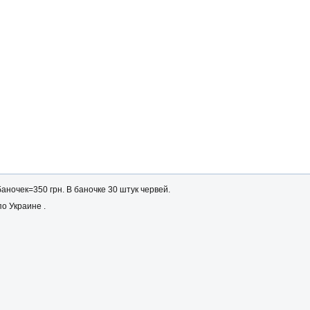
аночек=350 грн. В баночке 30 штук червей.
о Украине .