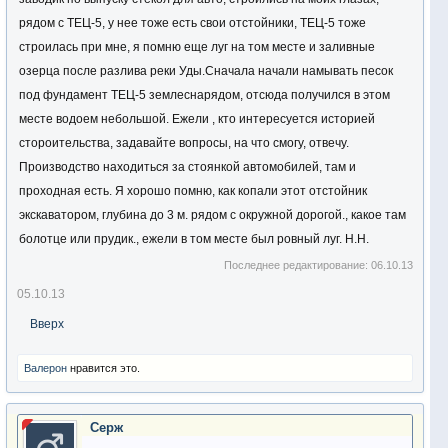
рядом с ТЕЦ-5, у нее тоже есть свои отстойники, ТЕЦ-5 тоже
строилась при мне, я помню еще луг на том месте и заливные
озерца после разлива реки Уды.Сначала начали намывать песок
под фундамент ТЕЦ-5 землеснарядом, отсюда получился в этом
месте водоем небольшой. Ежели , кто интересуется историей
стороительства, задавайте вопросы, на что смогу, отвечу.
Производство находиться за стоянкой автомобилей, там и
проходная есть. Я хорошо помню, как копали этот отстойник
экскаватором, глубина до 3 м. рядом с окружной дорогой., какое там
болотце или прудик., ежели в том месте был ровный луг. Н.Н.
Последнее редактирование:
06.10.13
05.10.13
Вверх
Валерон
нравится это.
Серж