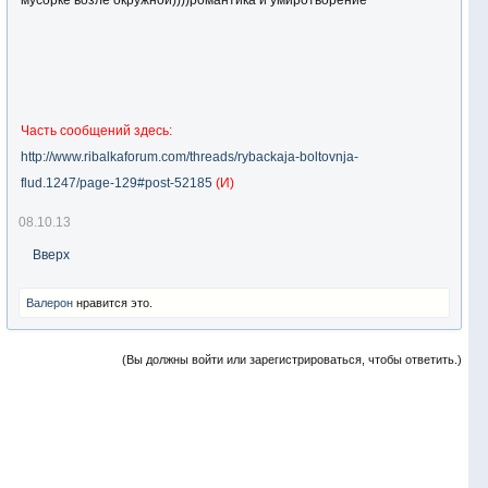
мусорке возле окружной))))романтика и умиротворение
Часть сообщений здесь:
http://www.ribalkaforum.com/threads/rybackaja-boltovnja-
flud.1247/page-129#post-52185
(И)
08.10.13
Вверх
Валерон
нравится это.
(Вы должны войти или зарегистрироваться, чтобы ответить.)