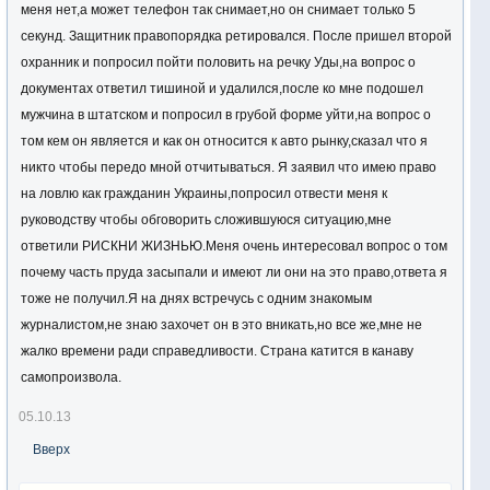
меня нет,а может телефон так снимает,но он снимает только 5
секунд. Защитник правопорядка ретировался. После пришел второй
охранник и попросил пойти половить на речку Уды,на вопрос о
документах ответил тишиной и удалился,после ко мне подошел
мужчина в штатском и попросил в грубой форме уйти,на вопрос о
том кем он является и как он относится к авто рынку,сказал что я
никто чтобы передо мной отчитываться. Я заявил что имею право
на ловлю как гражданин Украины,попросил отвести меня к
руководству чтобы обговорить сложившуюся ситуацию,мне
ответили РИСКНИ ЖИЗНЬЮ.Меня очень интересовал вопрос о том
почему часть пруда засыпали и имеют ли они на это право,ответа я
тоже не получил.Я на днях встречусь с одним знакомым
журналистом,не знаю захочет он в это вникать,но все же,мне не
жалко времени ради справедливости. Страна катится в канаву
самопроизвола.
05.10.13
Вверх