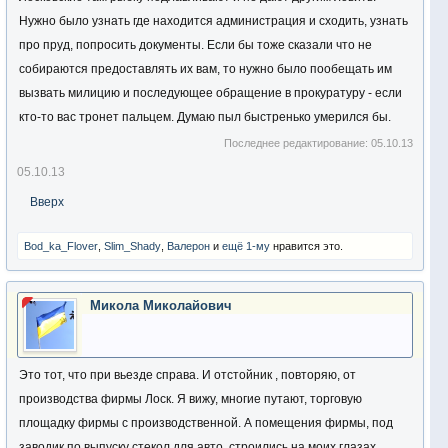
Нужно было узнать где находится администрация и сходить, узнать
про пруд, попросить документы. Если бы тоже сказали что не
собираются предоставлять их вам, то нужно было пообещать им
вызвать милицию и последующее обращение в прокуратуру - если
кто-то вас тронет пальцем. Думаю пыл быстренько умерился бы.
Последнее редактирование:
05.10.13
05.10.13
Вверх
Bod_ka_Flover
,
Slim_Shady
,
Валерон
и
ещё 1-му
нравится это.
Микола Миколайович
Это тот, что при вьезде справа. И отстойник , повторяю, от
производства фирмы Лоск. Я вижу, многие путают, торговую
площадку фирмы с производственной. А помещения фирмы, под
заводик по выпуску стекол для авто, строились на моих глазах,