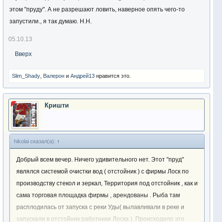
этом "пруду". А не разрешают ловить, наверное опять чего-то
запустили., я так думаю. Н.Н.
05.10.13
Вверх
Slim_Shady
,
Валерон
и
Андрей13
нравится это.
Кришти
hikolai сказал(а):
↑
Добрый всем вечер. Ничего удивительного нет. Этот "пруд"
являлся системой очистки вод ( отстойник ) с фирмы Лоск по
производству стекол и зеркал, Территория под отстойник , как и
сама торговая площадка фирмы , арендованы . Рыба там
расплодилась от запуска с реки Уды( вылавливали в реке и
запускали в отстойник работники Лоска ). Происходило это