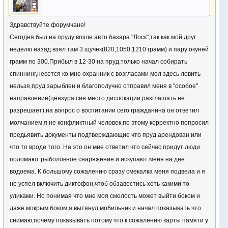
Здравствуйте форумчане!
Сегодня был на пруду возле авто базара "Лоск",так как мой друг
неделю назад взял там 3 щучек(820,1050,1210 грамм) и пару окуней
грамм по 300.Прибыл в 12-30 на пруд,только начал собирать
спиннинг,несется ко мне охранник с возгласами мол здесь ловить
нельзя,пруд зарыблен и благополучно отправил меня в "особое"
направление(цензура сие место дислокации разглашать не
разрешает),на вопрос о воспитании сего гражданина он ответил
молчанием,я не конфликтный человек,по этому корректно попросил
предьявить документы подтверждающие что пруд арендован или
что то вроде того. На это он мне ответил что сейчас придут люди
поломают рыболовное снаряжение и искупают меня на дне
водоема. К большому сожалению сразу смекалка меня подвела и я
не успел включить диктофон,чтоб обзавестись хоть какими то
уликами. Но понимая что мне моя смелость может выйти боком и
даже мокрым боком,я вытянул мобильник и начал показывать что
снимаю,почему показывать потому что к сожалению карты памяти у