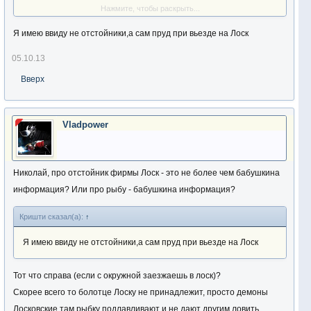
Нажмите, чтобы раскрыть...
примерно, насколько помню, 1994-1996г.г.По информации( одна
бабушка сказала) запускали не один раз и другую рыбу. Раньше
Я имею ввиду не отстойники,а сам пруд при вьезде на Лоск
ловили в отстойнике мелкого карася , окуня, последнее время,
05.10.13
небольшая щука. Вот , что известно об этом "пруду". А не
Вверх
разрешают ловить, наверное опять чего-то запустили., я так
думаю. Н.Н.
Vladpower
Николай, про отстойник фирмы Лоск - это не более чем бабушкина
информация? Или про рыбу - бабушкина информация?
Кришти сказал(а):
↑
Я имею ввиду не отстойники,а сам пруд при вьезде на Лоск
Тот что справа (если с окружной заезжаешь в лоск)?
Скорее всего то болотце Лоску не принадлежит, просто демоны
Лосковские там рыбку подлавливают и не дают другим ловить.