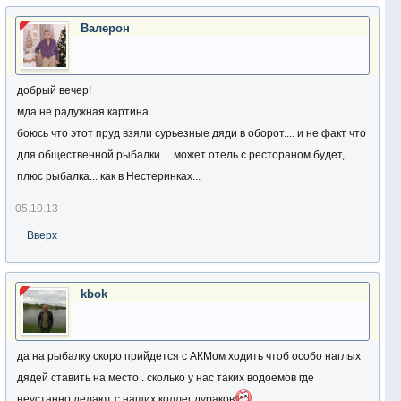
Валерон
добрый вечер!
мда не радужная картина....
боюсь что этот пруд взяли сурьезные дяди в оборот.... и не факт что
для общественной рыбалки.... может отель с рестораном будет,
плюс рыбалка... как в Нестеринках...
05.10.13
Вверх
kbok
да на рыбалку скоро прийдется с АКМом ходить чтоб особо наглых
дядей ставить на место . сколько у нас таких водоемов где
неустанно делают с наших коллег дураков