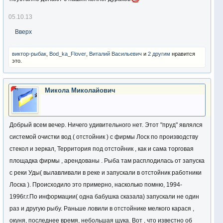
05.10.13
Вверх
виктор-рыбак
,
Bod_ka_Flover
,
Виталий Васильевич
и
2 другим
нравится
это.
Микола Миколайович
Добрый всем вечер. Ничего удивительного нет. Этот "пруд" являлся
системой очистки вод ( отстойник ) с фирмы Лоск по производству
стекол и зеркал, Территория под отстойник , как и сама торговая
площадка фирмы , арендованы . Рыба там расплодилась от запуска
с реки Уды( вылавливали в реке и запускали в отстойник работники
Лоска ). Происходило это примерно, насколько помню, 1994-
1996г.г.По информации( одна бабушка сказала) запускали не один
раз и другую рыбу. Раньше ловили в отстойнике мелкого карася ,
окуня, последнее время, небольшая щука. Вот , что известно об