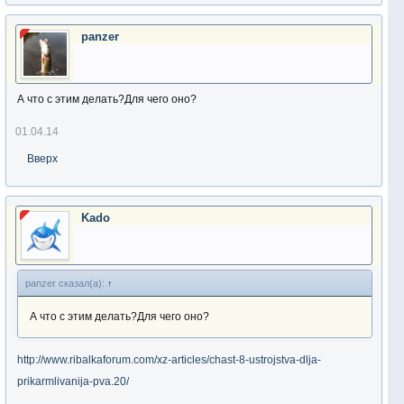
panzer
А что с этим делать?Для чего оно?
01.04.14
Вверх
Kado
panzer сказал(а):
↑
А что с этим делать?Для чего оно?
http://www.ribalkaforum.com/xz-articles/chast-8-ustrojstva-dlja-
prikarmlivanija-pva.20/