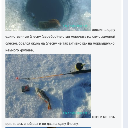
ловил на одну
единственную блесну (серебро)не стал морочить голову с заменой
блесен, брался окунь на блесну не так активно как на мормышку,но
немного крупнее,
хотя и мелочь
цеплялась иной раз и по два на одну блесну.