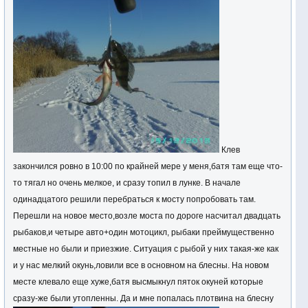
Клев
закончился ровно в 10:00 по крайней мере у меня,батя там еще что-
то тягал но очень мелкое, и сразу топил в лунке. В начале
одинадцатого решили перебраться к мосту попробовать там.
Перешли на новое место,возле моста по дороге насчитал двадцать
рыбаков,и четыре авто+один мотоцикл, рыбаки преймущественно
местные но были и приезжие. Ситуация с рыбой у них такая-же как
и у нас мелкий окунь,ловили все в основном на блесны. На новом
месте клевало еще хуже,батя высмыкнул пяток окуней которые
сразу-же были утопленны. Да и мне попалась плотвина на блесну