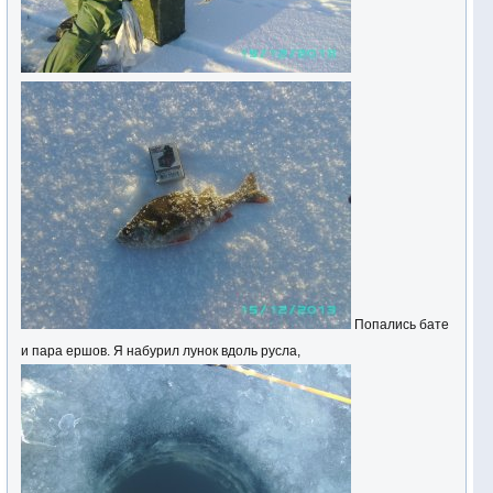
Попались бате
и пара ершов. Я набурил лунок вдоль русла,