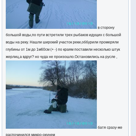
в сторону
большой воды,по пути встретили трех рыбаков идущих с большой
воды на реку. Нашли широкий участок реки,оббурили промеряли
глубины от 1м до 1м60см (+ -) по краям поставили несколько штук
жерлиц,а вдруг? но чуда не произошло.Остановились на русле ,
батя сразу-же
распочинился микро-окунем