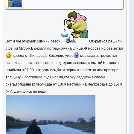
Вот и мы открыли зимний сезон
Открыться решили
с речки Муром.Выехали по темному,на улице -9 мороза но без ветра
дорога от Липцев до Веселого ужас
местами встречается
асфальт, а остальное снег и лед одним словом скользко! На место
прибыли в 07:00 выгрузились,батя первым зашел на лед проверил
толщину и состояние льда:норма,сверху лед укрыт слоем
снега,толщина колеблицца от 10см местами на мелководье до 15см
(+ -). Двинулись по реке