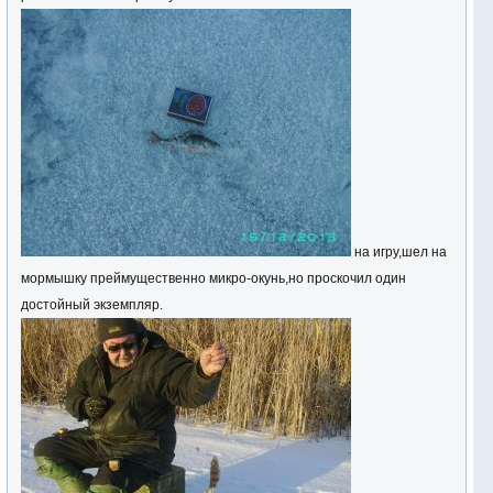
на игру,шел на
мормышку преймущественно микро-окунь,но проскочил один
достойный экземпляр.