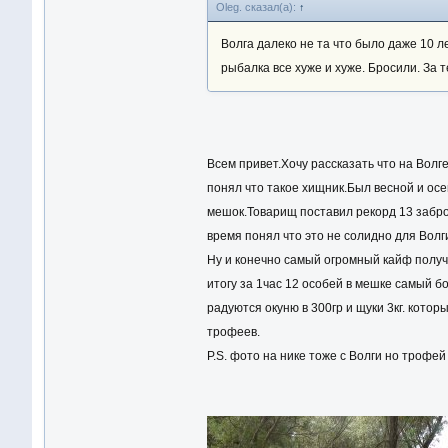
Oleg. сказал(а):
↑
Волга далеко не та что было даже 10 л
рыбалка все хуже и хуже. Бросили. За 
Всем привет.Хочу рассказать что на Волге
понял что такое хищник.Был весной и ос
мешок.Товарищ поставил рекорд 13 заброс
время понял что это не солидно для Волги
Ну и конечно самый огромный кайф получи
итогу за 1час 12 особей в мешке самый б
радуются окуню в 300гр и щуки 3кг. кото
трофеев.
P.S. фото на нике тоже с Волги но трофе