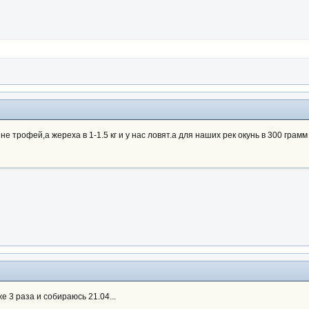
не трофей,а жереха в 1-1.5 кг и у нас ловят.а для наших рек окунь в 300 грам
же 3 раза и собираюсь 21.04...