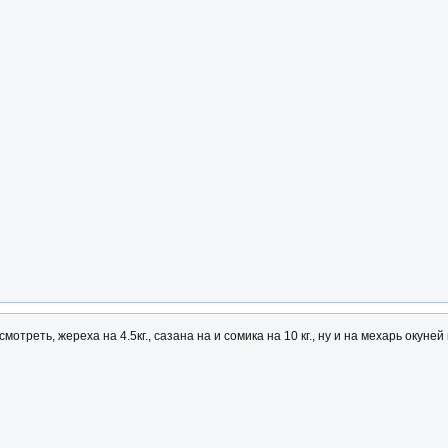
треть, жереха на 4.5кг., сазана на и сомика на 10 кг., ну и на мехарь окуней п