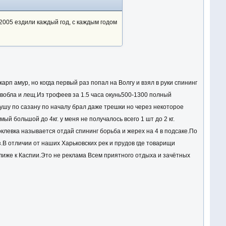
 2005 ездили каждый год, с каждым годом
арп амур, но когда первый раз попал на Волгу и взял в руки спининг
вобла и лещ.Из трофеев за 1.5 часа окунь500-1300 полный
душу по сазану по началу брал даже трешки но через некоторое
ый большой до 4кг. у меня не получалось всего 1 шт до 2 кг.
клевка называется отдай спининг борьба и жерех на 4 в подсаке.По
з.В отличии от наших Харьковских рек и прудов где товарищи
ближе к Каспии.Это не реклама Всем приятного отдыха и зачётных