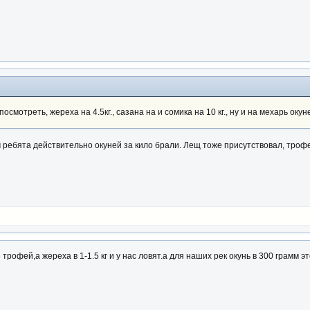
мотреть, жереха на 4.5кг., сазана на и сомика на 10 кг., ну и на мехарь окуней
ам ребята действительно окуней за кило брали. Лещ тоже присутствовал, тро
 трофей,а жереха в 1-1.5 кг и у нас ловят.а для наших рек окунь в 300 грамм 