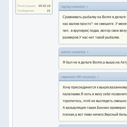
Регистрация:
05.02.10
zigzag сказал(а):
↑
Сообщения:
21
Сравнивать рыбалку на Волге в дельте и
нас валом просто"- не смешите .У меня
чел.. в круговую( лодка ,мотор свои ве
размеров.У нас нет такой рыбалки.
panzer сказал(а):
↑
Я был не в дельте Волги,а выше,на Ахт
гармония-180 сказал(а):
↑
Хочу присоединится к вышесказанному, 
палатками.Я хоть и могу себе позволит
торопитесь, чтоб не выглядеть смешно.
А калькуляция-такая.Бензин примерно 1
плохая,а вот пиво-ничего.Вкусный белы