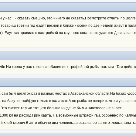
 у нас... - сказать смешно, это ничего не сказать.Посмотрите отчеты по Волге
 товарищ третий год ездит весной и ближе к осени по две недели живут в пал
зут) .Едут как правило с настройкой на крупного сома и это удается.Да и саза
убе.Ни хрена у нас такого изобилия нет трофейной рыбы, как там...Там действ
сам был десяток раз в разных местах в Астраханской области.На базах -дорог
ь на базу- но кайфую только в палатках.А по рыбалке говорить что и у нас по
Это скажет только тот ,кто больше нигде не был и ничегоооо не знает.
300 км на расход.Грин карта. На возможные штрафи гаи, особенно по Калмыки
й хлеб-кирпич.В авто обычно два человека,а остальное занято :лодка,палатк