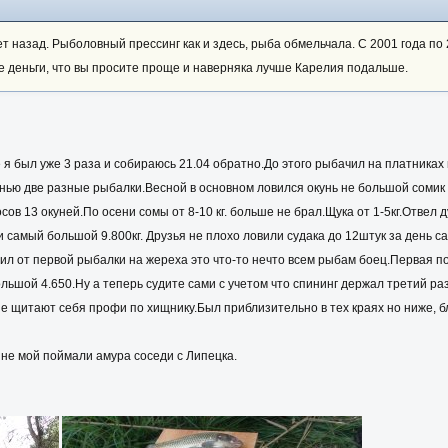
ет назад. Рыболовный прессинг как и здесь, рыба обмельчала. С 2001 года по
те деньги, что вы просите проще и наверняка лучше Карелия подальше.
 я был уже 3 раза и собираюсь 21.04 обратно.До этого рыбачил на платниках к
енью две разные рыбалки.Весной в основном ловился окунь не большой сомик 
ов 13 окуней.По осени сомы от 8-10 кг. больше не брал.Щука от 1-5кг.Отвел 
 самый большой 9.800кг. Друзья не плохо ловили судака до 12штук за день сам
л от первой рыбалки на жереха это что-то нечто всем рыбам боец.Первая по
ольшой 4.650.Ну а теперь судите сами с учетом что спининг держал третий ра
рые щитают себя профи по хищнику.Был приблизительно в тех краях но ниже, 
й не мой поймали амура соседи с Липецка.