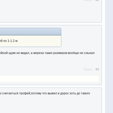
Вверх
#2
 по 1-1.2 кг.
фейной щуки не видал, а жереха таких размеров вообще не слыхал
Вверх
#3
это считаеться трофей,потому что выжил и дорос хоть до такого