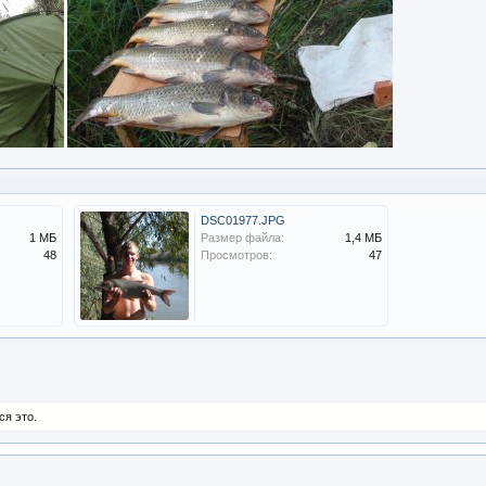
DSC01977.JPG
1 МБ
Размер файла:
1,4 МБ
48
Просмотров:
47
ся это.