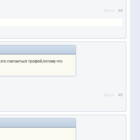
Вверх
#4
м это считаеться трофей,потому что
Вверх
#5