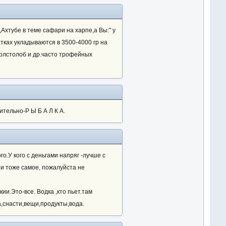
,Ахтубе в теме сафари на харпе,а Вы:" у
атках укладываются в 3500-4000 гр на
н,толстолоб и др.часто трофейных
ительно-Р Ы Б А Л К А.
о.У кого с деньгами напряг -лучше с
чти тоже самое, пожалуйста не
и.Это-все. Водка ,кто пьет.там
а,снасти,вещи,продукты,вода.