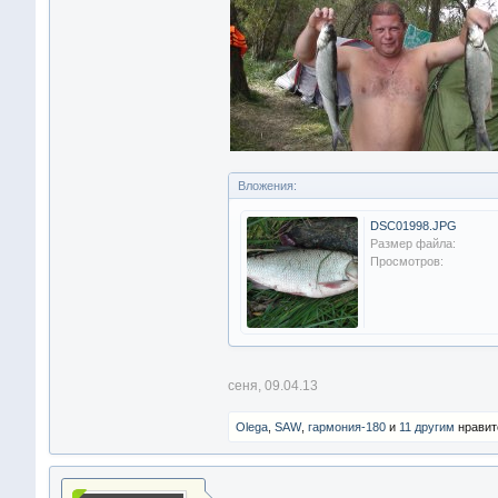
Вложения:
DSC01998.JPG
Размер файла:
Просмотров:
сеня
,
09.04.13
Olega
,
SAW
,
гармония-180
и
11 другим
нравит