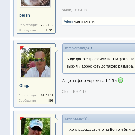
bersh
,
10.04.13
bersh
Artem
нравится это.
Регистрация:
22.01.12
Сообщения:
1.723
bersh сказал(а):
↑
А где фото с трофеями.на 1 м фото это 
выжил и дорос хоть до такого размера.
А где на фото жерехи на 1-1.5 кг
Oleg.
Oleg.
,
10.04.13
Регистрация:
03.01.13
Сообщения:
898
сеня сказал(а):
↑
...Хочу рассказать что на Волге я был у