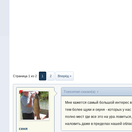
Страница 1 из 2
1
2
Вперёд >
Tranceman сказал(а):
↑
Мне кажется самый большой интерес в Ас
тем более щуки и окуня - которых у на
полно мест где все это на ура ловиться
наловить даже в пределах нашей облас
сеня