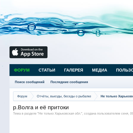
ФОРУМ
СТАТЬИ
ГАЛЕРЕЯ
МЕДИА
ПОЛЬЗ
Поиск сообщений
Последние сообщения
Форум
Отчёты, выезды, беседы о рыбалке
Не только Харьковс
р.Волга и её притоки
Тема в разделе "
Не только Харьковская обл.
", создана пользователем
сеня
,
0