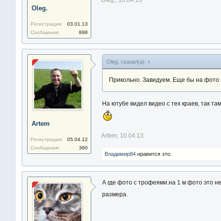
Oleg.
,
10.04.13
Oleg.
Регистрация:
03.01.13
Сообщения:
898
Oleg. сказал(а):
↑
Прикольно. Завидуем. Еще бы на фото пос
На ютубе видел видео с тех краев, так т
Artem
Artem
,
10.04.13
Регистрация:
05.04.12
Сообщения:
360
Владимир84
нравится это.
А где фото с трофеями.на 1 м фото это не
размера.