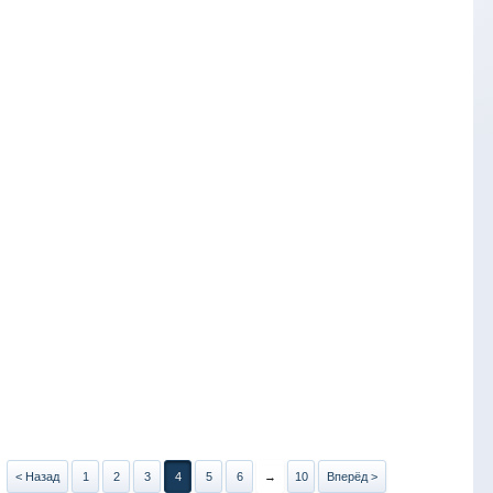
< Назад
1
2
3
4
5
6
→
10
Вперёд >