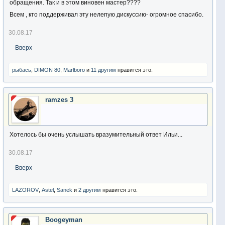
обращения. Так и в этом виновен мастер????
Всем , кто поддерживал эту нелепую дискуссию- огромное спасибо.
30.08.17
Вверх
рыбась
,
DIMON 80
,
Marlboro
и
11 другим
нравится это.
ramzes 3
Хотелось бы очень услышать вразумительный ответ Ильи...
30.08.17
Вверх
LAZOROV
,
Аstel
,
Sanek
и
2 другим
нравится это.
Boogeyman