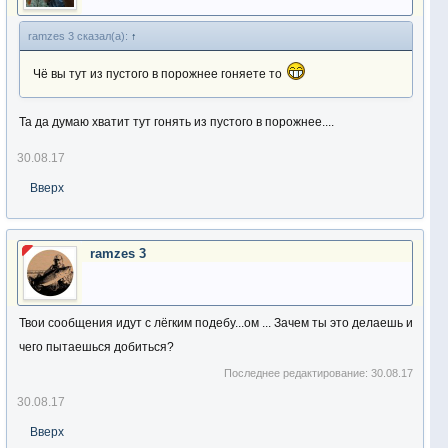
ramzes 3 сказал(а):
↑
Чё вы тут из пустого в порожнее гоняете то
Та да думаю хватит тут гонять из пустого в порожнее....
30.08.17
Вверх
ramzes 3
Твои сообщения идут с лёгким подебу...ом ... Зачем ты это делаешь и
чего пытаешься добиться?
Последнее редактирование:
30.08.17
30.08.17
Вверх