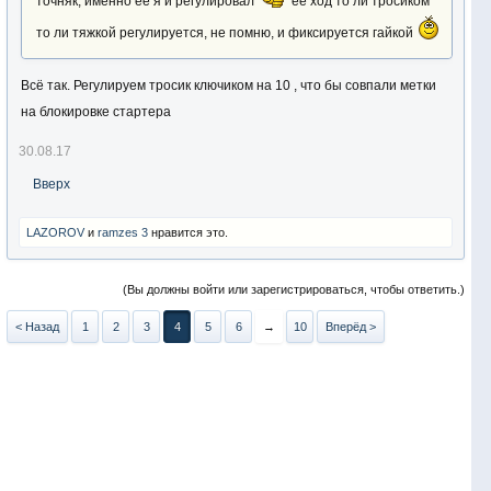
точняк, именно её я и регулировал
её ход то ли тросиком
то ли тяжкой регулируется, не помню, и фиксируется гайкой
Всё так. Регулируем тросик ключиком на 10 , что бы совпали метки
на блокировке стартера
30.08.17
Вверх
LAZOROV
и
ramzes 3
нравится это.
(Вы должны войти или зарегистрироваться, чтобы ответить.)
< Назад
1
2
3
4
5
6
→
10
Вперёд >