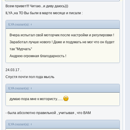
Всем привет!!! Читаю...и диву даюсь)))
ILYA ,на ТО Вы были в марте месяце и писали :
ILYA сказал(а):
↑
Вчера испытал свой моторчик после настройки и регулировки !
Заработал лучше нового ! Даже и подумать не мог что он будет
так "Мурчать"
Андрею огромная благодарность !
24.03.17 .
Спустя почти пол года мысль
ILYA сказал(а):
↑
думаю пора мне к мотористу.......
- была абсолютно правильной , учитывая , что ВАМ
ILYA сказал(а):
↑