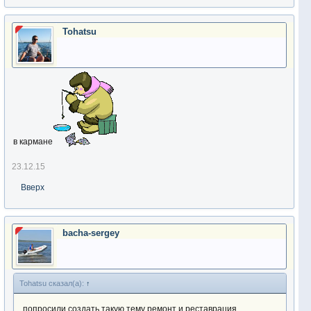
Tohatsu
в кармане
23.12.15
Вверх
bacha-sergey
Tohatsu сказал(а):
↑
попросили создать такую тему ремонт и реставрация