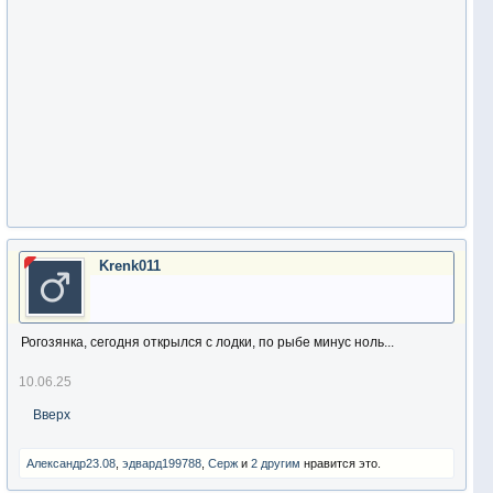
Krenk011
Рогозянка, сегодня открылся с лодки, по рыбе минус ноль...
10.06.25
Вверх
Александр23.08
,
эдвард199788
,
Серж
и
2 другим
нравится это.