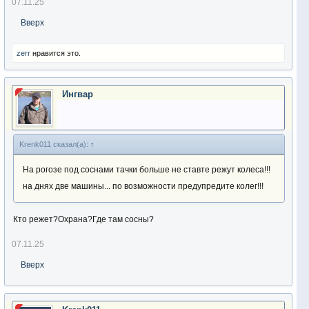
07.11.25
Вверх
zerr
нравится это.
Ингвар
Krenk011 сказал(а):
↑
На рогозе под соснами тачки больше не ставте режут колеса!!!
на днях две машины... по возможности предупредите колег!!!
Кто режет?Охрана?Где там сосны?
07.11.25
Вверх