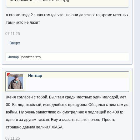
кто сейчас в........... писать не буду
а кто же тогда? знаю там где что , но они далековато, кроме местных
там никто не лазит
07.11.25
Вверх
Ингвар
нравится это.
Ингвар
Женя согласен с тобой. Был там среди местных один молодой, лет
30. Взгляд тяжёлый, исподлобья с прищуром. Общался с ним там до
войны. Ну очень завистливо он смотрел как я подлещей по 400 гр
одного за другим таскал. Ему и сказать на это нечего. Просто
страшно давила великая ЖАБА.
08.11.25