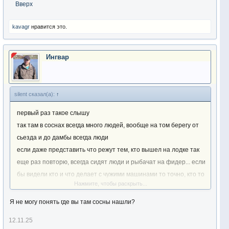
Вверх
kavagr
нравится это.
Ингвар
silent сказал(а):
↑
первый раз такое слышу
так там в соснах всегда много людей, вообще на том берегу от
сьезда и до дамбы всегда люди
если даже представить что режут тем, кто вышел на лодке так
еще раз повторю, всегда сидят люди и рыбачат на фидер... если
бы видели кто и что делает с чужими машинами то точно, кто то
Нажмите, чтобы раскрыть...
сказал или вообще "вломили"
а вообще кто его знает....
Я не могу понять где вы там сосны нашли?
из местных знаю только дядьку на велосипеде в очках
12.11.25