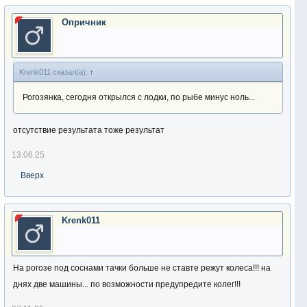
Опричник
Krenk011 сказал(а):
↑
Рогозянка, сегодня открылся с лодки, по рыбе минус ноль...
отсутствие результата тоже результат
13.06.25
Вверх
Krenk011
На рогозе под соснами тачки больше не ставте режут колеса!!! на
днях две машины... по возможности предупредите колег!!!