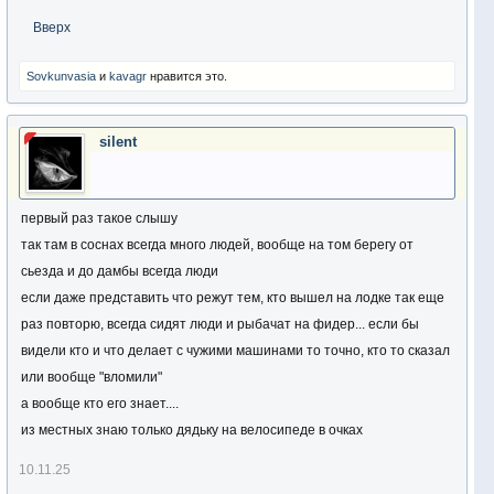
Вверх
Sovkunvasia
и
kavagr
нравится это.
silent
первый раз такое слышу
так там в соснах всегда много людей, вообще на том берегу от
сьезда и до дамбы всегда люди
если даже представить что режут тем, кто вышел на лодке так еще
раз повторю, всегда сидят люди и рыбачат на фидер... если бы
видели кто и что делает с чужими машинами то точно, кто то сказал
или вообще "вломили"
а вообще кто его знает....
из местных знаю только дядьку на велосипеде в очках
10.11.25