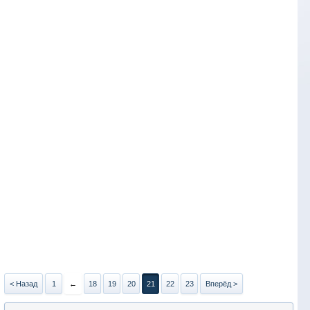
< Назад
1
←
18
19
20
21
22
23
Вперёд >