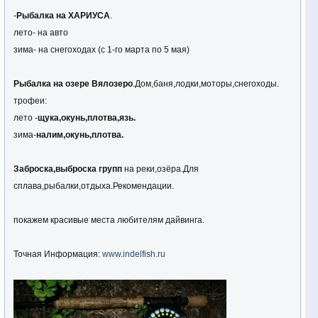
-
Рыбалка на ХАРИУСА
.
лето- на авто
зима- на снегоходах (с 1-го марта по 5 мая)
Рыбалка на озере Вялозеро
.Дом,баня,лодки,моторы,снегоходы.
трофеи:
лето -
щука
,
окунь
,
плотва,язь.
зима-
налим
,
окунь
,
плотва.
Заброска,выброска групп
на реки,озёра.Для
сплава,рыбалки,отдыха.Рекомендации.
покажем красивые места любителям дайвинга.
Точная Информация:
www.indelfish.ru