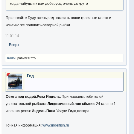
когда-нибудь и к вам доберусь, очень уж круто
Приезжайте.Буду очень рад показать наши красивые места и
конечно же половить северной рыбки.
11.01.14
Вверх
Kado
нравится это.
Гид
Сёмга под водой.Река Индель.
Приглашаем любителей
увлекательной рыбалки.
Лицензионный лов сёмги
с 24 мая по 1
июля
на реках Индель,Пана
.Услуги Гида,повара.
Точная информация:
www.indelfish.ru