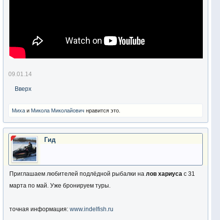
09.01.14
Вверх
Миха
и
Микола Миколайович
нравится это.
Гид
Приглашаем любителей подлёдной рыбалки на
лов хариуса
с 31
марта по май. Уже бронируем туры.
точная информация:
www.indelfish.ru