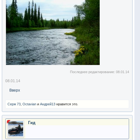
Последнее редактирование:
08.01.14
08.01.14
Вверх
Серж 73
,
Octavian
и
Андрей13
нравится это.
Гид