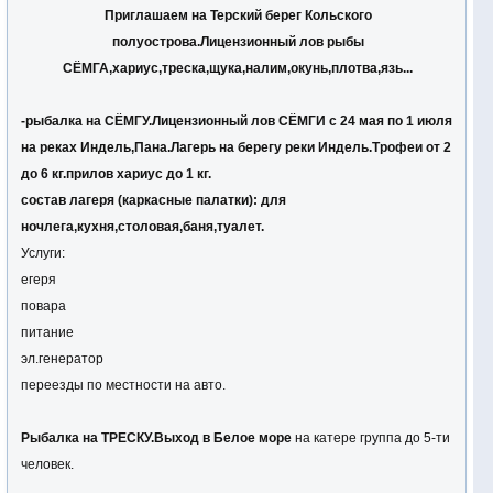
Приглашаем на
Терский берег Кольского
полуострова.Лицензионный лов рыбы
СЁМГА,хариус,треска,щука,налим,окунь,плотва,язь...
-
рыбалка на СЁМГУ
.
Лицензионный лов СЁМГИ с 24 мая по 1 июля
на реках Индель,Пана
.Лагерь на берегу реки
Индель
.Трофеи от 2
до 6 кг.прилов
хариус
до 1 кг.
состав лагеря (каркасные палатки): для
ночлега,кухня,столовая,баня,туалет.
Услуги:
егеря
повара
питание
эл.генератор
переезды по местности на авто.
Рыбалка на ТРЕСКУ
.
Выход в Белое море
на катере группа до 5-ти
человек.