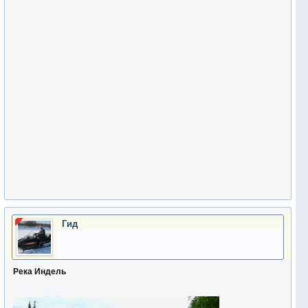
Гид
Река
Индель