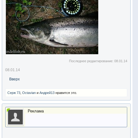
Последнее редактирование:
08.01.14
08.01.14
Вверх
Серж 73
,
Octavian
и
Андрей13
нравится это.
Реклама