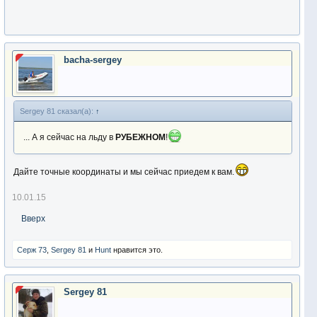
bacha-sergey
Sergey 81 сказал(а):
↑
... А я сейчас на льду в
РУБЕЖНОМ
!
Дайте точные координаты и мы сейчас приедем к вам.
10.01.15
Вверх
Серж 73
,
Sergey 81
и
Hunt
нравится это.
Sergey 81