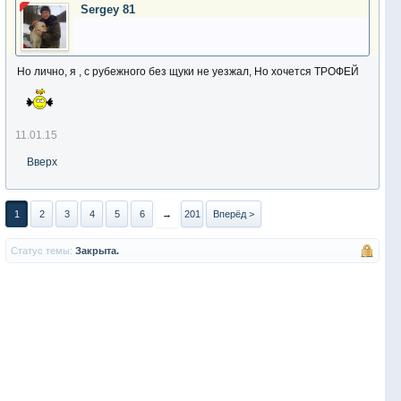
Sergey 81
Но лично, я , с рубежного без щуки не уезжал, Но хочется ТРОФЕЙ
11.01.15
Вверх
1
2
3
4
5
6
→
201
Вперёд >
Статус темы:
Закрыта.