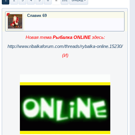
1
2
3
4
5
6
→
201
Вперёд >
Славик 69
Новая тема
Рыбалка ONLINE
здесь:
http://www.ribalkaforum.com/threads/rybalka-online.15230/
(И)