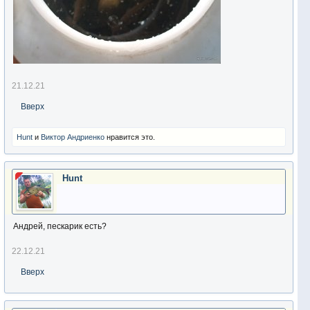
21.12.21
Вверх
Hunt
и
Виктор Андриенко
нравится это.
Hunt
Андрей, пескарик есть?
22.12.21
Вверх