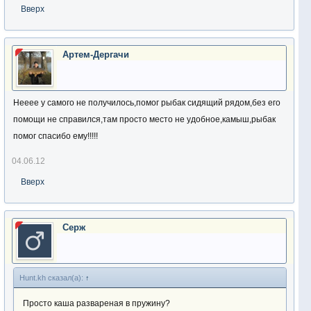
Вверх
Артем-Дергачи
Нееее у самого не получилось,помог рыбак сидящий рядом,без его
помощи не справился,там просто место не удобное,камыш,рыбак
помог спасибо ему!!!!!
04.06.12
Вверх
Серж
Hunt.kh сказал(а):
↑
Просто каша развареная в пружину?