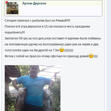
Артем-Дергачи
Сегодня приехал с рыбалки,был на Ржавой!!!!!
Поехал в 8 утра,вернулся в 15,так поехал в честь праздника
порыбачить!!!!
Заплатил 50 грн,за пол дня,улов составил 4 карпика-были пойманы
на поплавочную удочку на болтуху(манку),один рак на червя и два
толстолоба один на 6кг,другой на 7,5кг
)))))))))
Фотик с собой не брал,по-этому сфоткал по приезду домой
))))