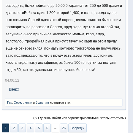
разводить, было поймано до 20:00 9 карапчат от 250 до 500 грамм и
два толстоБобика один 1,200, второй 1,400, и все, природа супер,
сын хозяина Сергей адекватный парень, очень приятно было с ним
поговорить, по рассказам Сергея, пруд в аренде только второй год,
запущено было приличное количество малька, карп, амур,
толстолоб, трофейная рыба присутствует, но карп на этом пруду
еще не отнерестился, поймать крупного толстолоба не получилось,
зато подтверждаю то, что в пруду есть экземпляры достойные,
хвосты видел как у дельфинов, рыбалка 100 грн сутки, за пол дня
отдал 50, так что удовольствие получено более чем!
04.06.12
Вверх
Гак
,
Серж
,
лелик
и
6 другим
нравится это.
(Вы должны войти или зарегистрироваться, чтобы ответить.)
1
2
3
4
5
6
→
26
Вперёд >