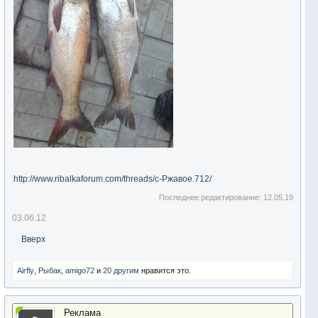
http://www.ribalkaforum.com/threads/с-Ржавое.712/
Последнее редактирование:
12.05.19
03.06.12
Вверх
Airfly
,
Рыбак
,
amigo72
и
20 другим
нравится это.
Реклама