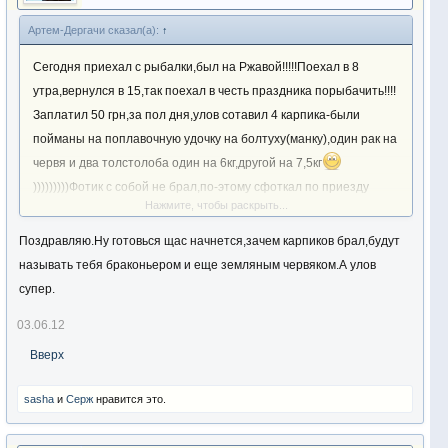
Артем-Дергачи сказал(а):
↑
Сегодня приехал с рыбалки,был на Ржавой!!!!!Поехал в 8
утра,вернулся в 15,так поехал в честь праздника порыбачить!!!!
Заплатил 50 грн,за пол дня,улов сотавил 4 карпика-были
пойманы на поплавочную удочку на болтуху(манку),один рак на
червя и два толстолоба один на 6кг,другой на 7,5кг
)))))))))Фотик с собой не брал,по-этому сфоткал по приезду
Нажмите, чтобы раскрыть...
домой
))))
Посмотреть вложение 19582
Посмотреть
вложение 19583
Посмотреть вложение 19584
Поздравляю.Ну готовься щас начнется,зачем карпиков брал,будут
называть тебя браконьером и еще земляным червяком.А улов
супер.
03.06.12
Вверх
sasha
и
Серж
нравится это.