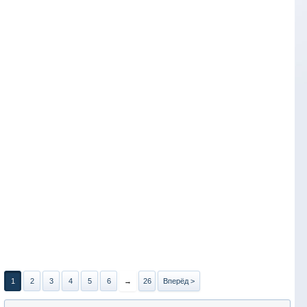
1
2
3
4
5
6
→
26
Вперёд >