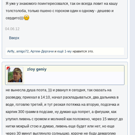
Я уже у знакомого поинтересовался, так он всегда ловит на кашу
толстолоба, только пшено с горохом один к одному - дешево и
сердито)))
04.06.12
Вверх
Airfly
,
amigo72
,
Артем-Дергачи
и
ещё 1-му
нравится это.
zloy geniy
не вынесла душа поэта, ))) и рванул я сегодня, так сказать на
разведку, приехал в 14:10, начал раскладываться, два дальника в
воде, готовлю третий, и тут резкая потяжка на вторую, подсечка и
карпик 300 грамм в подсаке, ну думаю ща попрет, а фигушки, как
улупил ливень с громом и молнией как положено, через 15 минут до
нитки мокрый стою и думаю, ливень еще будет или нет, но еще
через 30 минут выглянуло солнышко, короче не буду демагогию