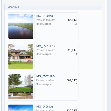
Вложения:
IMG_0400.jpg
Размер файла:
87,3 КБ
Просмотров:
13
IMG_0531.JPG
Размер файла:
528,1 КБ
Просмотров:
14
IMG_0557.JPG
Размер файла:
567,8 КБ
Просмотров:
13
IMG_0406.jpg
Размер файла:
120,2 КБ