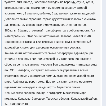
туалета, зимний сад, бассейн с выходом на веранду, сауна, кухня,
столовая, гостиная с камином и выходом на веранду.
Второй
уровень: холл, 3 спальни, кабинет, 5 с/у, ванная, джакузи, гардероб.
Дополнительные строения: гараж, двухэтажный хозблок с комнатой
для охраны, с/у и охранным оборудованием. Электричество:
380вольт, 3фазы, отдельный трансформатор в собственности. Газ
магистральный. Отопление: автономное, газовое, котел 380 кВт.
Водопровод: скважина 120, система очистки воды, собственный
водозабор из реки для автоматического полива участка.
Канализация автоном.очистительные резервуары д/фильтрации
отдельно ливневых вод, воды бассейна и канализационных вод,
сброс из септиков автоматически в Волгу, на выходе - питьевая вода
по ГОСТ. Телефон, Интернет, возможность управления всеми
коммуникациями и системами дома дистанционно из любой точки
мира. Асфальт до ворот дома. Дом-яхта с капитанским мостиком
идеально гармонирует с ландшафтом береговой линии.
Иваньковское водохранилище, платформа Московское море,
недалеко Конаково, Завидово. Тверская область, Конаковский район.
Тел.89853638118.