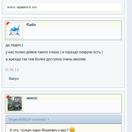
жекос
нравится это.
Kado
да ладно )
у нас полно домов такого плана ) и гораздо покруче есть )
а аренда так тем более доступна очень многим
11.06.12
Вверх
жекос
Sergey3638118 сказал(а):
↑
А что, только один Янукович у вас?