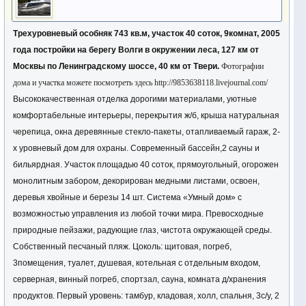
Трехуровневый особняк 743 кв.м, участок 40 соток, 9комнат, 2005
года постройки на берегу Волги в окружении леса, 127 км от
Москвы по Ленинградскому шоссе, 40 км от Твери.
Фотографии
дома и участка можете посмотреть здесь
http://9853638118.livejournal.com/
Высококачественная отделка дорогими материалами, уютные
комфортабельные интерьеры, перекрытия ж/б, крыша натуральная
черепица, окна деревянные стекло-пакеты, отапливаемый гараж, 2-
х уровневый дом для охраны. Современный бассейн,2 сауны и
бильярдная. Участок площадью 40 соток, прямоугольный, огорожен
монолитным забором, декорирован медными листами, освоен,
деревья хвойные и березы 14 шт. Система «Умный дом» с
возможностью управления из любой точки мира. Превосходные
природные пейзажи, радующие глаз, чистота окружающей среды.
Собственный песчаный пляж. Цоколь: щитовая, погреб,
3помещения, туалет, душевая, котельная с отдельным входом,
серверная, винный погреб, спортзал, сауна, комната д/хранения
продуктов. Первый уровень: тамбур, кладовая, холл, спальня, 3с/у, 2