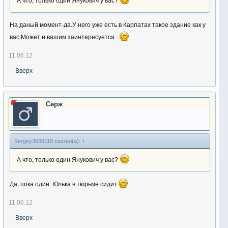
А что, только один Янукович у вас?
На даный момент-да.У него уже есть в Карпатах такое здание как у
вас.Может и вашим заинтересуется...
11.06.12
Вверх
Серж
Sergey3638118 сказал(а):
↑
А что, только один Янукович у вас?
Да, пока один. Юлька в тюрьме сидит.
11.06.12
Вверх