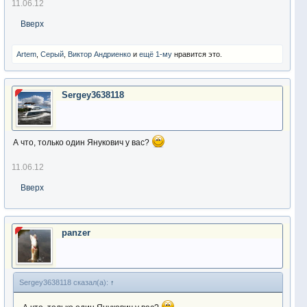
11.06.12
Вверх
Artem
,
Серый
,
Виктор Андриенко
и
ещё 1-му
нравится это.
Sergey3638118
А что, только один Янукович у вас?
11.06.12
Вверх
panzer
Sergey3638118 сказал(а):
↑